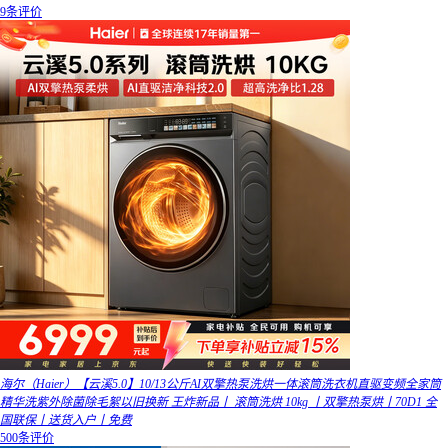
9条评价
海尔（Haier）【云溪5.0】10/13公斤AI双擎热泵洗烘一体滚筒洗衣机直驱变频全家筒
精华洗紫外除菌除毛絮以旧换新 王炸新品丨 滚筒洗烘 10kg 丨双擎热泵烘丨70D1 全
国联保丨送货入户丨免费
500条评价