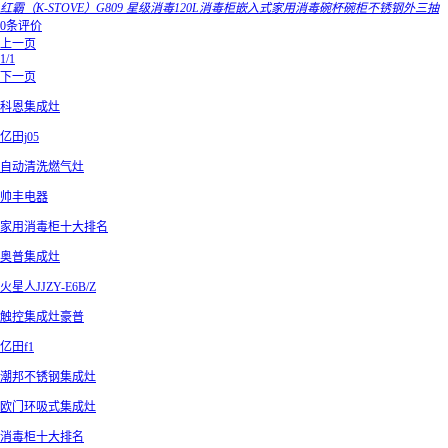
红霸（K-STOVE）G809 星级消毒120L消毒柜嵌入式家用消毒碗杯碗柜不锈钢外三抽
0条评价
上一页
1/1
下一页
科恩集成灶
亿田j05
自动清洗燃气灶
帅丰电器
家用消毒柜十大排名
奥普集成灶
火星人JJZY-E6B/Z
触控集成灶豪普
亿田f1
潮邦不锈钢集成灶
欧门环吸式集成灶
消毒柜十大排名