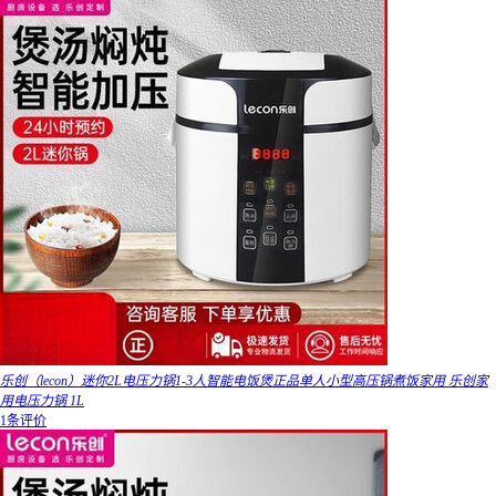
乐创（lecon）迷你2L电压力锅1-3人智能电饭煲正品单人小型高压锅煮饭家用 乐创家
用电压力锅 1L
1条评价