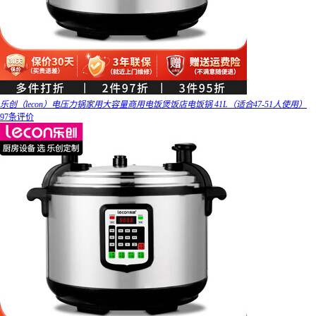
乐创（lecon）电压力锅家用大容量商用电饭煲饭店电饭锅 41L（适合47-51人使用）
97条评价