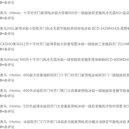
0+
条评论
奥马（Homa）十字对开门家用电冰箱大容量605升一级能效双变频风冷无霜AG+蓝晶除菌
0+
条评论
奥马242L家用冰箱小型双开门风冷无霜节能租房宿舍电冰箱 BCD-242WH242L星爵
0+
条评论
CKGHO奥马511升十字对开门超薄零嵌大容量母婴冰箱一级能效三变频四开门511WD
0+
条评论
奥马(Homa) 400升十字开门风冷无霜冰箱一级智能双变频零度保鲜舱BCD-400WDH/
0+
条评论
奥马（Homa）600超大容量储鲜四开门十字门对开门家用电冰箱双开门一级能效双
0+
条评论
奥马（Homa）600升冰箱双开门对开门两门大容量家用电冰箱一级能效双变频节能
6+
条评论
奥马（Homa）520升超薄全嵌四开门大容量家用电冰箱一级双变频风冷智控母婴 BCD-52
0+
条评论
奥马（Homa）冰箱双开门172升双门冰箱多功能家用租房冷藏冷冻静音节能电冰箱 奥
0+
条评论