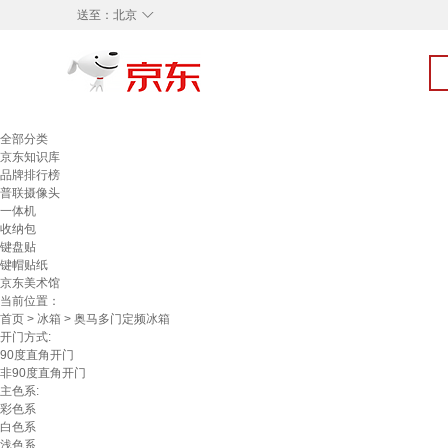
◇
送至：
北京
全部分类
京东知识库
品牌排行榜
普联摄像头
一体机
收纳包
键盘贴
键帽贴纸
京东美术馆
当前位置：
首页
>
冰箱
> 奥马多门定频冰箱
开门方式:
90度直角开门
非90度直角开门
主色系:
彩色系
白色系
浅色系