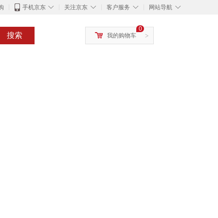
◇
◇
◇
◇
购
手机京东
关注京东
客户服务
网站导航
0
搜索
我的购物车
>