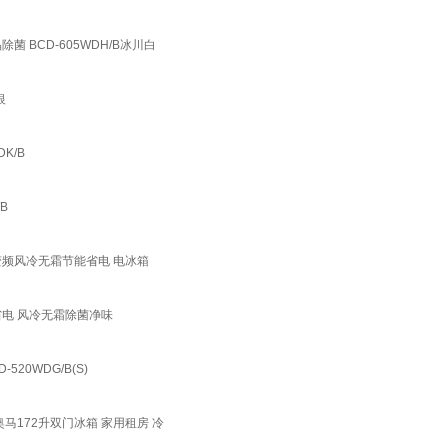
 BCD-605WDH/B冰川白
银
K/B
B
变频风冷无霜节能省电 电冰箱
省电 风冷无霜除菌净味
0WDG/B(S)
马172升双门冰箱 家用租房 冷