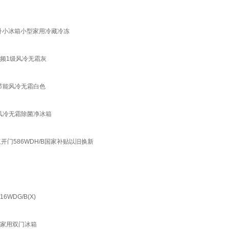
26升小冰箱小型家用冷藏冷冻
变频1级风冷无霜灰
节能风冷无霜白色
 风冷无霜除菌净冰箱
门586WDH/B国家补贴以旧换新
WDG/B(X)
L家用双门冰箱