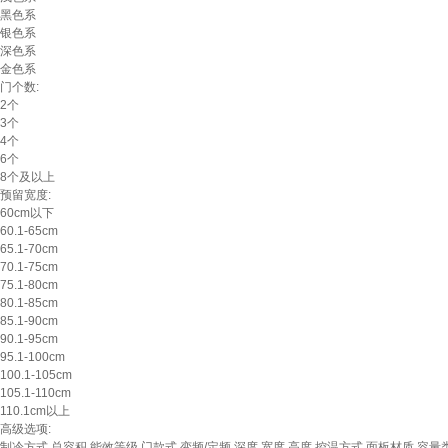
黑色系
银色系
深色系
金色系
门个数:
2个
3个
4个
6个
8个及以上
预留宽度:
60cm以下
60.1-65cm
65.1-70cm
70.1-75cm
75.1-80cm
80.1-85cm
85.1-90cm
90.1-95cm
95.1-100cm
100.1-105cm
105.1-110cm
110.1cm以上
高级选项:
制冷方式
总容积
能效等级
门款式
变频/定频
深度
宽度
高度
控温方式
面板材质
容量