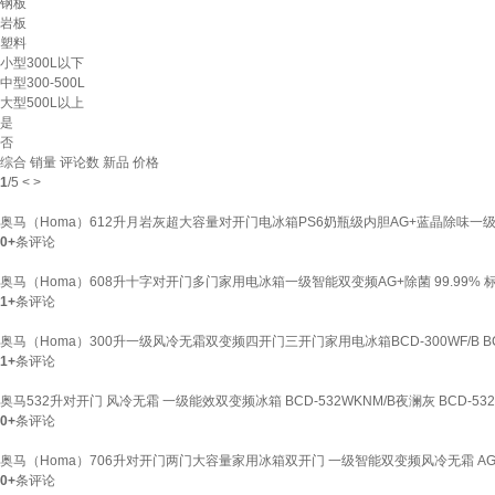
钢板
岩板
塑料
小型300L以下
中型300-500L
大型500L以上
是
否
综合
销量
评论数
新品
价格
1
/
5
<
>
奥马（Homa）612升月岩灰超大容量对开门电冰箱PS6奶瓶级内胆AG+蓝晶除味一级双变频家
0+
条评论
奥马（Homa）608升十字对开门多门家用电冰箱一级智能双变频AG+除菌 99.99% 
1+
条评论
奥马（Homa）300升一级风冷无霜双变频四开门三开门家用电冰箱BCD-300WF/B BC
1+
条评论
奥马532升对开门 风冷无霜 一级能效双变频冰箱 BCD-532WKNM/B夜澜灰 BCD-53
0+
条评论
奥马（Homa）706升对开门两门大容量家用冰箱双开门 一级智能双变频风冷无霜 AG+蓝晶
0+
条评论