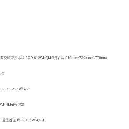
用冰箱 BCD-612WKQM/B月岩灰 910mm×730mm×1770mm
标准
D-300WF/B星岩灰
2WKNM/B夜澜灰
除菌 BCD-706WKQG/B