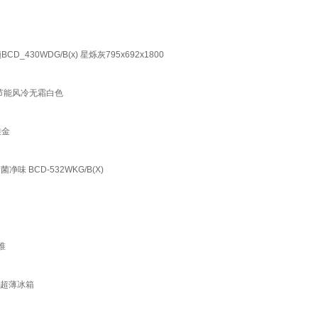
30WDG/B(x) 星烁灰795x692x1800
节能风冷无霜白色
雅金
BCD-532WKG/B(X)
准
频超薄冰箱