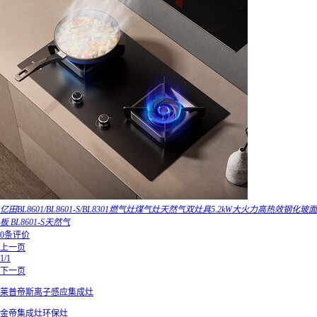
亿田BL8601/BL8601-S/BL8301燃气灶煤气灶天然气双灶具5.2kW大火力高热效钢化玻面
板 BL8601-S天然气
0条评价
上一页
1/1
下一页
莱普帝斯离子感应集成灶
金帝集成灶环保灶