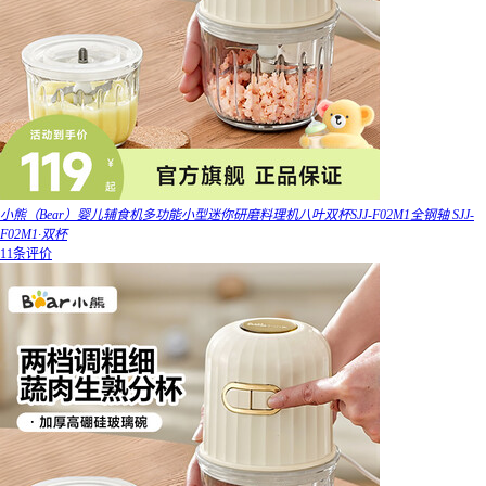
小熊（Bear）婴儿辅食机多功能小型迷你研磨料理机八叶双杯SJJ-F02M1全钢轴 SJJ-
F02M1·双杯
11条评价