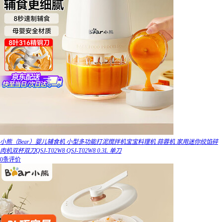
小熊（Bear）婴儿辅食机 小型多功能打泥搅拌机宝宝料理机 蒜蓉机 家用迷你绞馅碎
肉机双杯双刀QSJ-T02W8 QSJ-T02W8 0.3L 单刀
0条评价