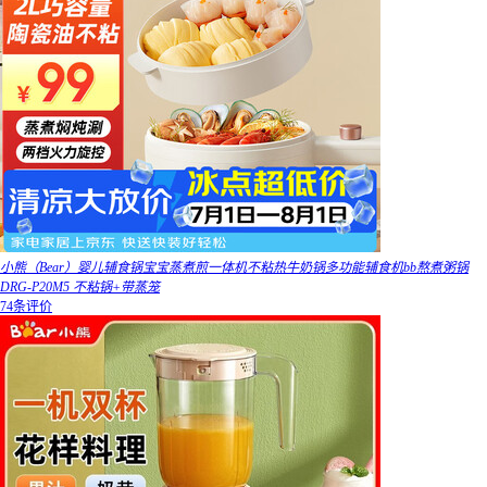
小熊（Bear）婴儿辅食锅宝宝蒸煮煎一体机不粘热牛奶锅多功能辅食机bb熬煮粥锅
DRG-P20M5 不粘锅+带蒸笼
74条评价