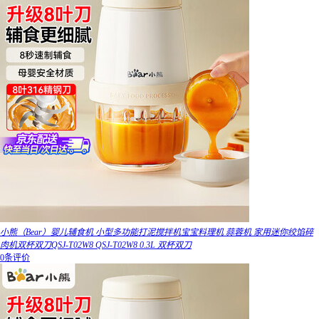
小熊（Bear）婴儿辅食机 小型多功能打泥搅拌机宝宝料理机 蒜蓉机 家用迷你绞馅碎
肉机双杯双刀QSJ-T02W8 QSJ-T02W8 0.3L 双杯双刀
0条评价