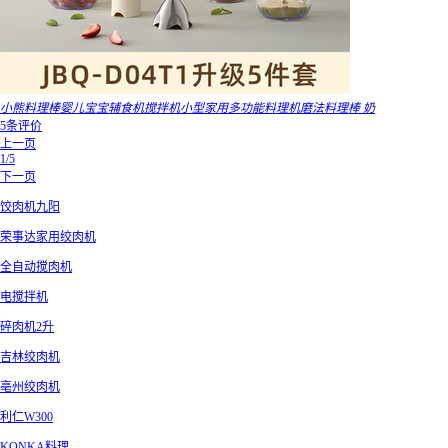
小熊料理棒婴儿宝宝辅食机搅拌机小型家用多功能料理机磨法料理棒 奶
5条评价
上一页
1/5
下一页
饺肉机九阳
荣事达家用绞肉机
全自动搅肉机
电搅拌机
碎肉机2升
吉林绞肉机
亳州绞肉机
利仁W300
KONKA料理