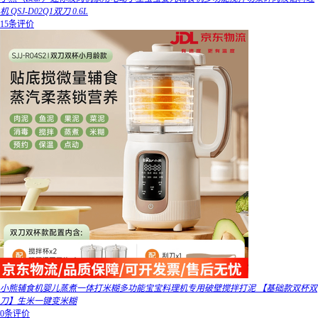
机 QSJ-D02Q1双刀 0.6L
15条评价
小熊辅食机婴儿蒸煮一体打米糊多功能宝宝料理机专用破壁搅拌打泥 【基础款双杯双
刀】生米一键变米糊
0条评价