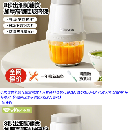
小熊辅食机婴儿宝宝辅食工具套装料理机研磨器打泥小型刀具多功能 升级全钢轴*单
杯单刀【4层8叶316不锈钢刀/3.6万高转】
1条评价