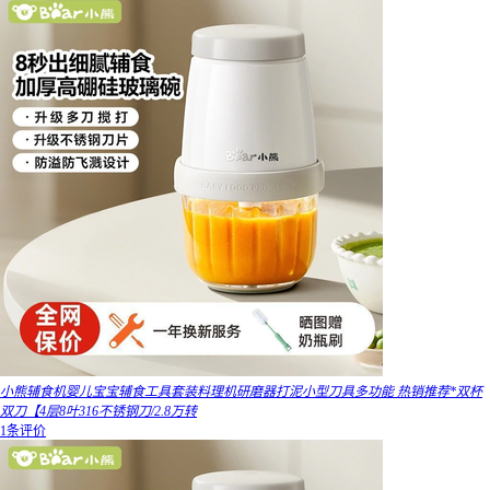
小熊辅食机婴儿宝宝辅食工具套装料理机研磨器打泥小型刀具多功能 热销推荐*双杯
双刀【4层8叶316不锈钢刀/2.8万转
1条评价