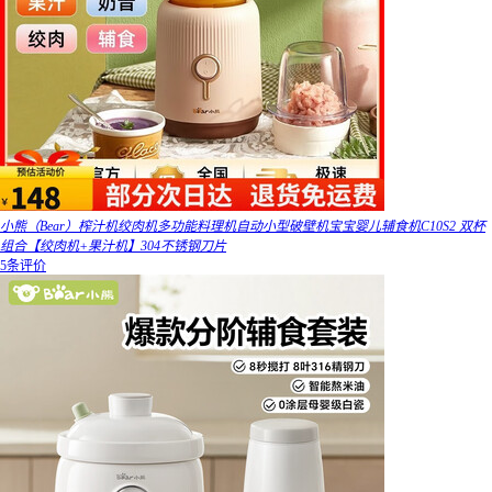
小熊（Bear）榨汁机绞肉机多功能料理机自动小型破壁机宝宝婴儿辅食机C10S2 双杯
组合【绞肉机+果汁机】304不锈钢刀片
5条评价