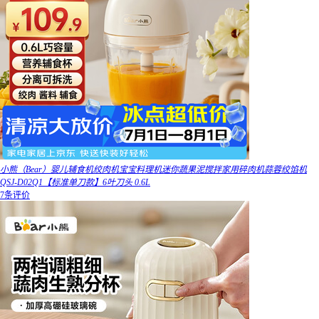
小熊（Bear）婴儿辅食机绞肉机宝宝料理机迷你蔬果泥搅拌家用碎肉机蒜蓉绞馅机
QSJ-D02Q1【标准单刀款】6叶刀头 0.6L
7条评价