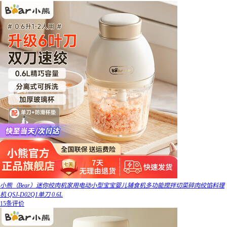
小熊（Bear）迷你绞肉机家用电动小型宝宝婴儿辅食机多功能搅拌切菜碎肉绞馅料理
机 QSJ-D02Q1单刀 0.6L
15条评价