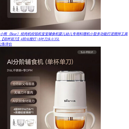
小熊（Bear）绞肉机绞馅机宝宝辅食机婴儿幼儿专用料理机小型多功能打泥搅拌工具
【双杯双刀】4阶AI搅打 | 8叶刀头 0.35L
2条评价