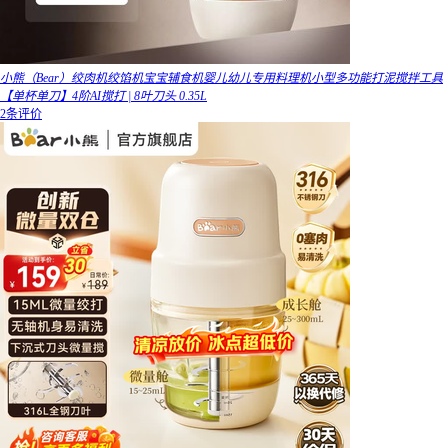
小熊（Bear）绞肉机绞馅机宝宝辅食机婴儿幼儿专用料理机小型多功能打泥搅拌工具
【单杯单刀】4阶AI搅打 | 8叶刀头 0.35L
2条评价