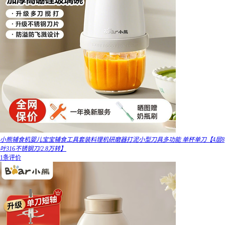
小熊辅食机婴儿宝宝辅食工具套装料理机研磨器打泥小型刀具多功能 单杯单刀【4层8
叶316不锈钢刀/2.8万转】
1条评价