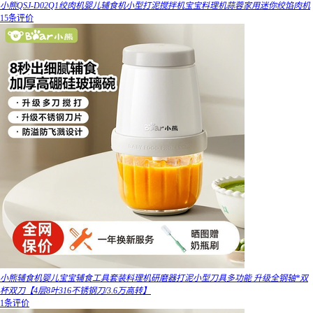
小熊QSJ-D02Q1绞肉机婴儿辅食机小型打泥搅拌机宝宝料理机蒜蓉家用迷你绞馅肉机
15条评价
小熊辅食机婴儿宝宝辅食工具套装料理机研磨器打泥小型刀具多功能 升级全钢轴*双
杯双刀【4层8叶316不锈钢刀/3.6万高转】
1条评价