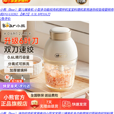
小熊（Bear）婴儿辅食机 小型多功能绞肉机搅拌机宝宝料理机家用迷你绞馅母婴碎肉
机QSJ-L02H2 【单刀】 0.3L 8叶316刀
2条评价
小熊（Bear）迷你绞肉机家用电动小型宝宝婴儿辅食机多功能搅拌切菜碎肉绞馅料理