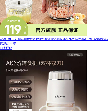
小熊（Bear）婴儿辅食机多功能小型迷你研磨料理机八叶双杯SJJ-F02M1全钢轴 SJJ-
F02M1·单杯
11条评价