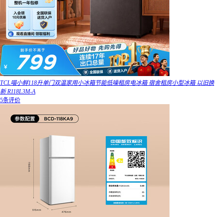
TCL喵小鲜118升单门双温家用小冰箱节能低噪租房电冰箱 宿舍租房小型冰箱 以旧换
新 R118L3M-A
5条评价