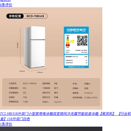
6条评价
TCL188/118升双门小型家用电冰箱双变频风冷无霜节能低音冰箱【尾货机】 【行业机
皇】118升双门白色
1条评价