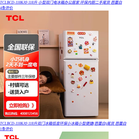
TCLBCD-118KA9 118升 小型双门电冰箱办公居家 环保内胆二手尾货 芭蕾白
4条评价
TCLBCD-118KA9 118升双门冰箱低音环保小冰箱小型便捷(芭蕾白)尾货 芭蕾白
1条评价