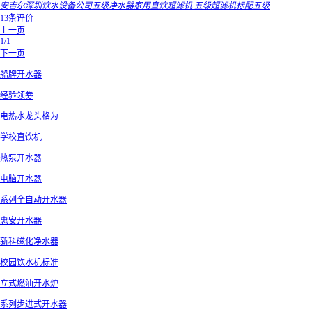
安吉尔深圳饮水设备公司五级净水器家用直饮超滤机 五级超滤机标配五级
13条评价
上一页
1/1
下一页
船牌开水器
经验领券
电热水龙头格为
学校直饮机
热泵开水器
电脑开水器
系列全自动开水器
惠安开水器
新科磁化净水器
校园饮水机标准
立式燃油开水炉
系列步进式开水器