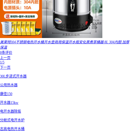
美莱特304不锈钢电热开水桶开水壶商用保温开水瓶安化黑煮茶桶器 8L 304内胆 加厚
保温
0条评价
上一页
1/5
下一页
30L步进式开水器
公用热水器
康佳150
开水器15kw
电开水器除垢
分舱式电开水炉
志高电热开水桶