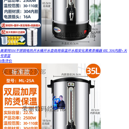
美莱特304不锈钢电热开水桶开水壶商用保温开水瓶安化黑煮茶桶器 48L 304内胆+大
号茶篮
0条评价