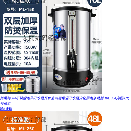
美莱特304不锈钢电热开水桶开水壶商用保温开水瓶安化黑煮茶桶器 10L 304内胆+大
号茶篮
0条评价