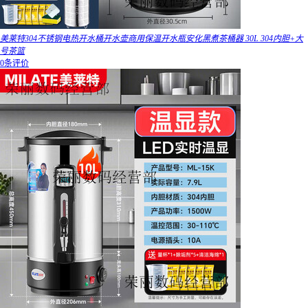
美莱特304不锈钢电热开水桶开水壶商用保温开水瓶安化黑煮茶桶器 30L 304内胆+大
号茶篮
0条评价