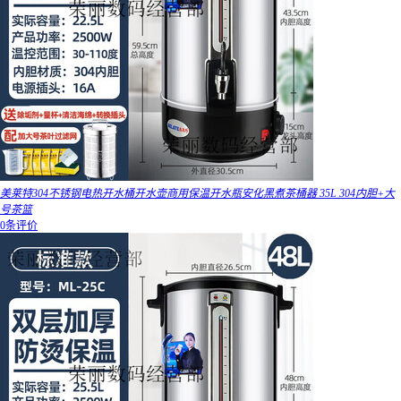
美莱特304不锈钢电热开水桶开水壶商用保温开水瓶安化黑煮茶桶器 35L 304内胆+大
号茶篮
0条评价