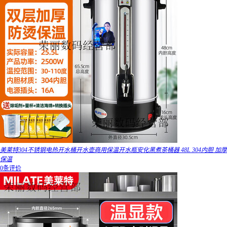
美莱特304不锈钢电热开水桶开水壶商用保温开水瓶安化黑煮茶桶器 48L 304内胆 加厚
保温
0条评价