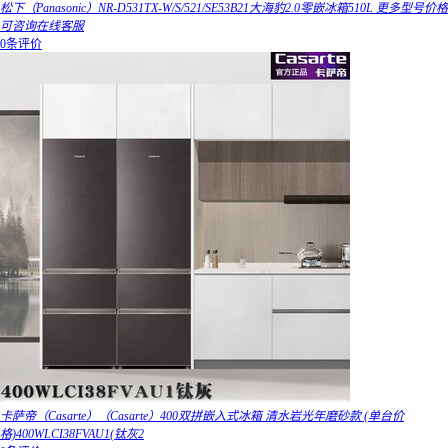
松下（Panasonic）NR-D531TX-W/S/521/SE53B21大海豹2.0零嵌冰箱510L 更多型号价格
可咨询在线客服
0条评价
卡萨帝（Casarte）（Casarte）400双拼嵌入式冰箱 清水岩光年磨砂款 (单台价
格)400WLCI38FVAU1(钛灰2