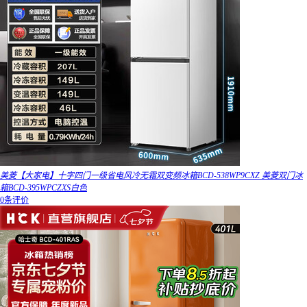
美菱【大家电】十字四门一级省电风冷无霜双变频冰箱BCD-538WP9CXZ 美菱双门冰
箱BCD-395WPCZXS白色
0条评价