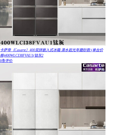
卡萨帝（Casarte）400双拼嵌入式冰箱 清水岩光年磨砂款 (单台价
格)400WLCI38FVAU1(钛灰2
0条评价