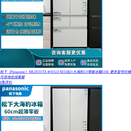
松下（Panasonic）NR-D531TX-W/S/521/SE53B21大海豹2.0零嵌冰箱510L 更多型号价格
可咨询在线客服
0条评价