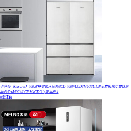
卡萨帝（Casarte）400双拼零嵌入冰箱BCD-400WLCD3M4G3U1清水岩板光年白钛灰
单台价格400WLCI3M4GDU1(清水岩-1
0条评价