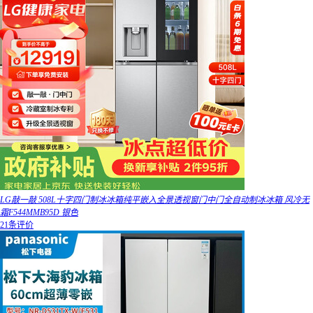
LG敲一敲 508L十字四门制冰冰箱纯平嵌入全景透视窗门中门全自动制冰冰箱 风冷无
霜F544MMB95D 银色
21条评价