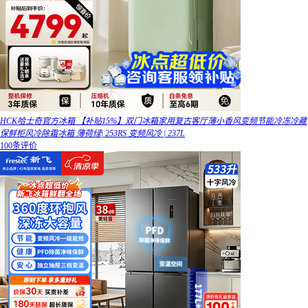
HCK哈士奇官方冰箱 【补贴15%】双门冰箱家用复古客厅薄小香风变频节能冷冻冷藏
保鲜柜风冷除霜冰箱 薄荷绿| 253RS 变频风冷 | 237L
100条评价