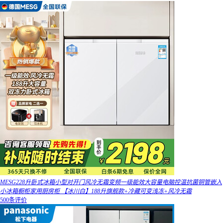
MESG228升卧式冰箱小型对开门风冷无霜变频一级能效大容量电脑控温抗菌铜管嵌入
小冰箱橱柜家用厨房柜 【冰川白】188升旗舰款+冷藏可变浅冻+风冷无霜
500条评价