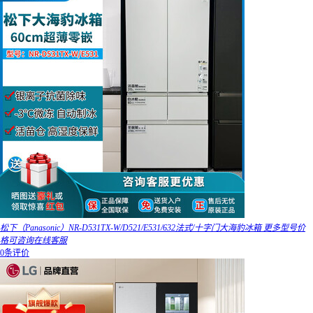
松下（Panasonic）NR-D531TX-W/D521/E531/632法式/十字门大海豹冰箱 更多型号价
格可咨询在线客服
0条评价