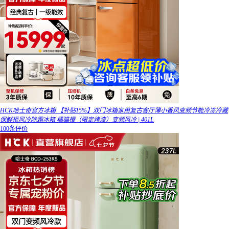
HCK哈士奇官方冰箱 【补贴15%】双门冰箱家用复古客厅薄小香风变频节能冷冻冷藏
保鲜柜风冷除霜冰箱 橘猫橙（限定烤漆）变频风冷 | 401L
100条评价