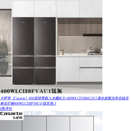
卡萨帝（Casarte）400双拼零嵌入冰箱BCD-400WLCD3M4G3U1清水岩板光年白钛灰
单台价格400WLCI38FVAU1(钛灰色-3
0条评价