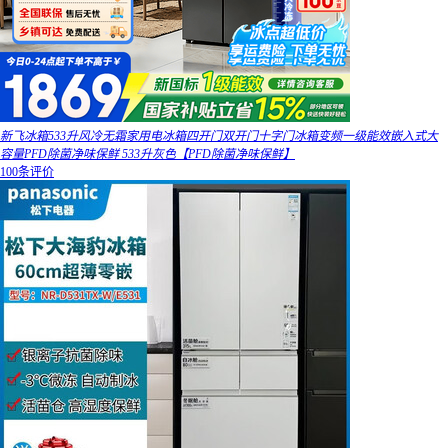
新飞冰箱533升风冷无霜家用电冰箱四开门双开门十字门冰箱变频一级能效嵌入式大
容量PFD除菌净味保鲜 533升灰色【PFD除菌净味保鲜】
100条评价