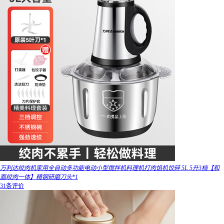
万利达绞肉机家用全自动多功能电动小型搅拌机料理机打肉馅机饺碎 5L 5升3档【和
面绞肉一体】精钢研磨刀头*1
31条评价