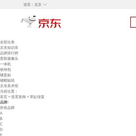
◇
送至：
北京
全部分类
京东知识库
品牌排行榜
普联摄像头
一体机
收纳包
键盘贴
键帽贴纸
京东美术馆
当前位置：
首页
>
造景装饰
> 草缸绿藻
品牌:
所有品牌
A
B
C
D
E