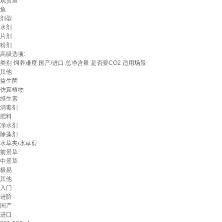
观赏鱼
鱼
剂型:
水剂
片剂
粉剂
高级选项:
类别
饲养难度
国产/进口
总净含量
是否要CO2
适用场景
其他
益生菌
仿真植物
维生素
消毒剂
肥料
净水剂
除藻剂
水草夹/水草剪
前景草
中景草
极易
其他
入门
进阶
国产
进口