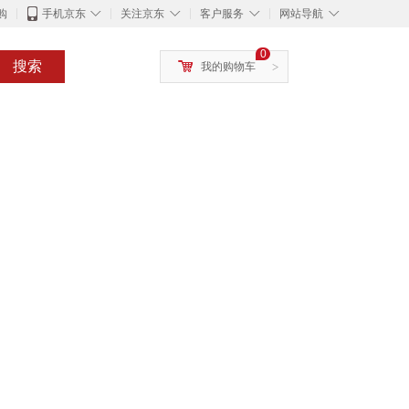
◇
◇
◇
◇
购
手机京东
关注京东
客户服务
网站导航
0
搜索
我的购物车
>