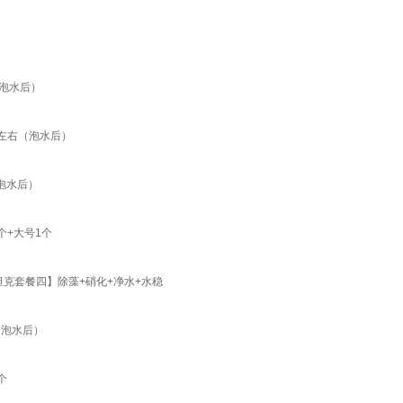
（泡水后）
m左右（泡水后）
泡水后）
个+大号1个
【坦克套餐四】除藻+硝化+净水+水稳
（泡水后）
个