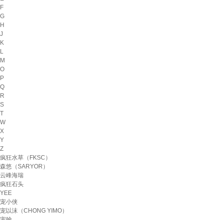
F
G
H
J
K
L
M
O
P
Q
R
S
T
W
X
Y
Z
疯狂水草（FKSC）
森悠（SARYOR）
云峰海瑞
疯狂石头
YEE
宠小侠
宠以沫（CHONG YIMO）
宠翰