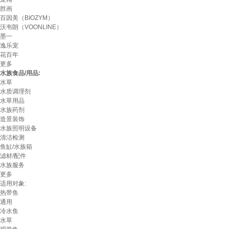
胜画
百因美（BIOZYM）
沃韦朗（VOONLINE）
墨一
逸乐宠
花百年
更多
水族食品/用品:
水草
水质调理剂
水草用品
水族药剂
造景装饰
水族照明设备
清洁检测
鱼缸/水族箱
滤材/配件
水族服务
更多
适用对象:
热带鱼
通用
冷水鱼
水草