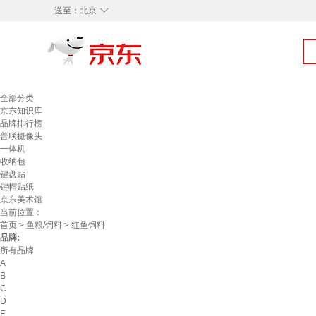
◇
送至：
北京
全部分类
京东知识库
品牌排行榜
普联摄像头
一体机
收纳包
键盘贴
键帽贴纸
京东美术馆
当前位置：
首页
>
鱼粮/饲料
> 红鱼饲料
品牌:
所有品牌
A
B
C
D
E