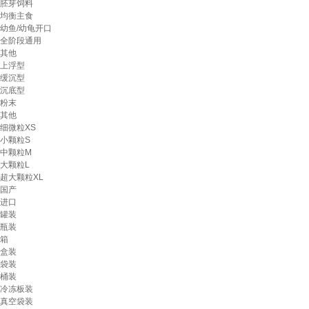
胚芽饲料
均衡主食
幼鱼/幼龟开口
全阶段通用
其他
上浮型
缓沉型
沉底型
粉末
其他
细微粒XS
小颗粒S
中颗粒M
大颗粒L
超大颗粒XL
国产
进口
罐装
瓶装
箱
盒装
袋装
桶装
冷冻板装
真空袋装