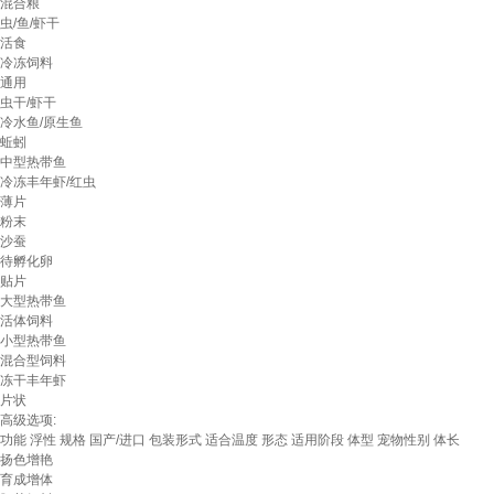
混合粮
虫/鱼/虾干
活食
冷冻饲料
通用
虫干/虾干
冷水鱼/原生鱼
蚯蚓
中型热带鱼
冷冻丰年虾/红虫
薄片
粉末
沙蚕
待孵化卵
贴片
大型热带鱼
活体饲料
小型热带鱼
混合型饲料
冻干丰年虾
片状
高级选项:
功能
浮性
规格
国产/进口
包装形式
适合温度
形态
适用阶段
体型
宠物性别
体长
扬色增艳
育成增体