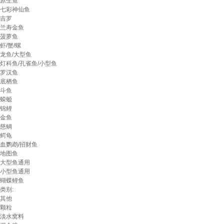
原生鱼
七彩神仙鱼
吉罗
兰寿金鱼
菠萝鱼
虾/蟹/螺
龙鱼/大型鱼
灯科鱼/孔雀鱼/小型鱼
罗汉鱼
底栖鱼
斗鱼
蝾螈
锦鲤
金鱼
慈鲷
鳄龟
血鹦鹉/招财鱼
地图鱼
大型鱼通用
小型鱼通用
蝴蝶鲤鱼
类别:
其他
颗粒
淡水窝料