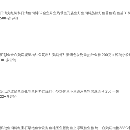
日清丸红饲料日清鱼饲料B2金鱼斗鱼热带鱼孔雀鱼灯鱼饲料慈鲷灯鱼苗鱼粮 鱼苗B1饲
500+
条评论
汇彩鱼食血鹦鹉能量增红鱼饲料红鹦鹉虾红素增色发财鱼热带鱼粮 200克血鹦鹉小粒送
30+
条评论
宠以沫红箭鱼食孔雀鱼饲料红绿灯小型热带鱼斗鱼通用鱼粮虎皮斑马 25g 一袋
22+
条评论
鹦鹉鱼饲料红宝石增艳鱼食发财鱼地图鱼招财鱼上浮颗粒鱼粮 统一血鹦鹉增艳388G