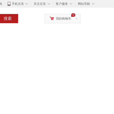
◇
◇
◇
◇
购
手机京东
关注京东
客户服务
网站导航
0
搜索
我的购物车
>