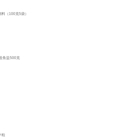
料（100克5袋）
鱼盐500克
中粒