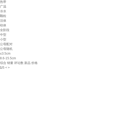
热带
广温
冷水
颗粒
活体
幼体
全阶段
中型
小型
公母配对
公母随机
≤3.5cm
8.6-15.5cm
综合
销量
评论数
新品
价格
1
/
5
<
>