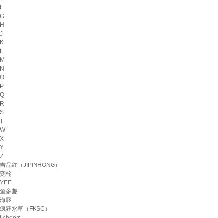
F
G
H
J
K
L
M
N
O
P
Q
R
S
T
W
X
Y
Z
吉品红（JIPINHONG）
宠翰
YEE
鱼多趣
海豚
疯狂水草（FKSC）
licheers