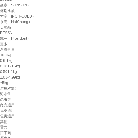
森森（SUNSUN）
德瑞水族
寸金（INCH-GOLD）
奈宠（NaiChong）
贝意品
BESSN
统一（President）
更多
总净含量:
≤0.1kg
0.6-1kg
0.101-0.5kg
0.501-1kg
1.01-4.99kg
≥5kg
适用对象:
海水鱼
昆虫类
爬宠通用
龟类通用
雀类通用
其他
雷龙
芦丁鸡