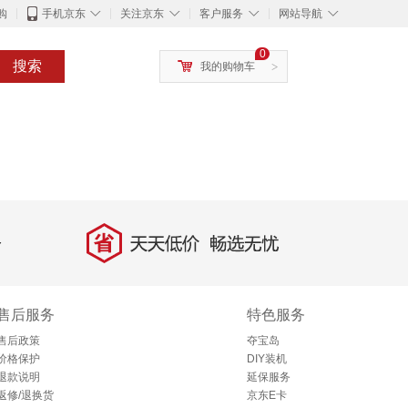
◇
◇
◇
◇
购
手机京东
关注京东
客户服务
网站导航
0
搜索
我的购物车
>
省
天天低价，畅选无忧
售后服务
特色服务
售后政策
夺宝岛
价格保护
DIY装机
退款说明
延保服务
返修/退换货
京东E卡