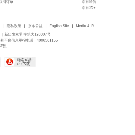
取消订单
京东通信
京东JD+
|
隐私政策
|
京东公益
|
English Site
|
Media & IR
| 新出发京零 字第大120007号
法和不良信息举报电话：4006561155
证照