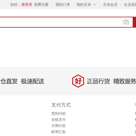
◇
你好，
请登录
免费注册
我的订单
我的京东
京东会员
企业采
好
直发，极速配送
正品行货，精致服务
支付方式
货到付款
在线支付
分期付款
邮局汇款