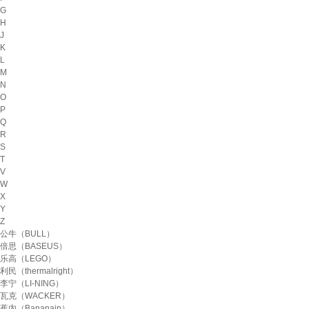
G
H
J
K
L
M
N
O
P
Q
R
S
T
V
W
X
Y
Z
公牛（BULL）
倍思（BASEUS）
乐高（LEGO）
利民（thermalright）
李宁（LI-NING）
瓦克（WACKER）
蕉内（Bananain）