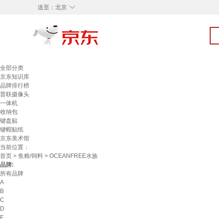
◇
送至：
北京
全部分类
京东知识库
品牌排行榜
普联摄像头
一体机
收纳包
键盘贴
键帽贴纸
京东美术馆
当前位置：
首页
>
鱼粮/饲料
> OCEANFREE水族
品牌:
所有品牌
A
B
C
D
F