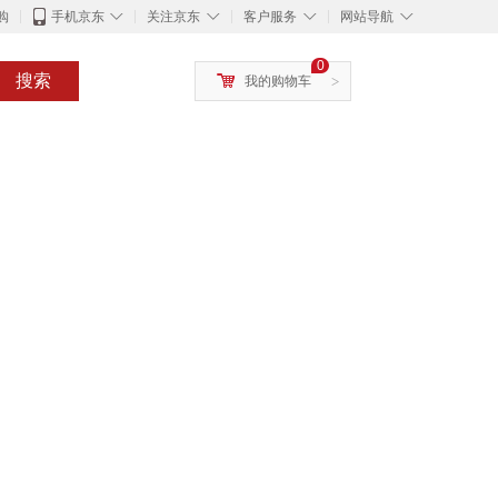
◇
◇
◇
◇
购
手机京东
关注京东
客户服务
网站导航
0
搜索
我的购物车
>