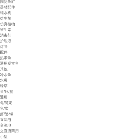
陶瓷鱼缸
器材配件
纯水机
益生菌
仿真植物
维生素
消毒剂
护理液
灯管
配件
热带鱼
通用观赏鱼
其他
冷水鱼
水母
绿草
鱼/虾/蟹
通用
龟/爬宠
龟/鳖
虾/蟹/螺
直流电
交流电
交直流两用
小型