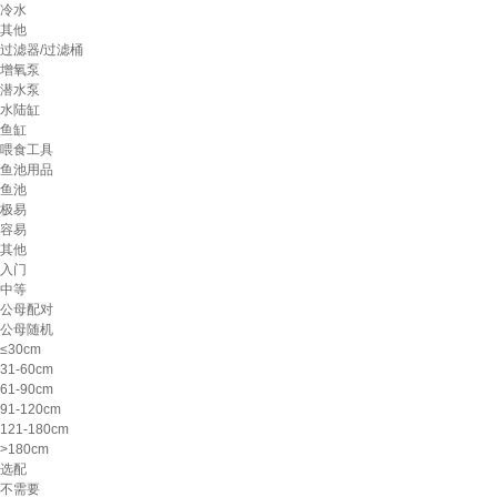
冷水
其他
过滤器/过滤桶
增氧泵
潜水泵
水陆缸
鱼缸
喂食工具
鱼池用品
鱼池
极易
容易
其他
入门
中等
公母配对
公母随机
≤30cm
31-60cm
61-90cm
91-120cm
121-180cm
>180cm
选配
不需要