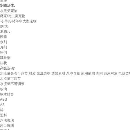
更多
宠物活体:
水族类宠物
爬宠/鸣虫类宠物
马/羊驼/猪等中大型宠物
剂型:
泡腾片
胶囊
水剂
片剂
粉剂
颗粒剂
块状
高级选项:
水流量是否可调节
材质
光源类型
造景素材
总净含量
适用范围
类别
适用对象
电源类
水流量可调节
水流量不可调节
玻璃
钢木结合
ABS
AS
棉
塑料
浮法玻璃
超白玻璃