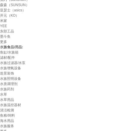
森森（SUNSUN）
亚瑟士（asics）
开元（KO）
米家
YEE
东部工品
墨斗鱼
更多
水族食品/用品:
鱼缸/水族箱
滤材/配件
水族过滤器/水泵
水族增氧设备
造景装饰
水族照明设备
水质调理剂
水族药剂
水草
水草用品
水族温控器材
清洁检测
鱼粮/饲料
海水用品
水族服务