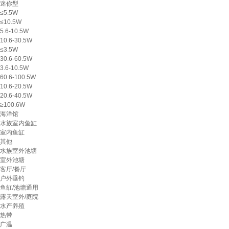
迷你型
≤5.5W
≤10.5W
5.6-10.5W
10.6-30.5W
≤3.5W
30.6-60.5W
3.6-10.5W
60.6-100.5W
10.6-20.5W
20.6-40.5W
≥100.6W
海洋馆
水族室内鱼缸
室内鱼缸
其他
水族室外池塘
室外池塘
客厅/餐厅
户外垂钓
鱼缸/池塘通用
露天室外/庭院
水产养殖
热带
广温