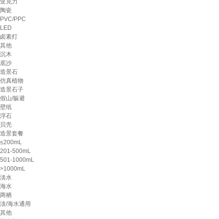
亚克力
陶瓷
PVC/PPC
LED
卤素灯
其他
沉木
底沙
造景石
仿真植物
造景石子
假山/躲避
壁纸
浮石
贝壳
造景套餐
≤200mL
201-500mL
501-1000mL
>1000mL
淡水
海水
两栖
淡/海水通用
其他