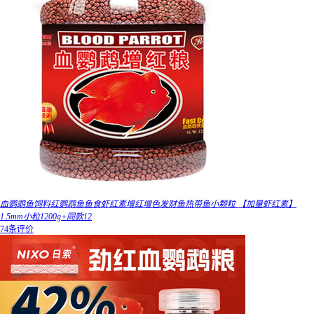
血鹦鹉鱼饲料红鹦鹉鱼鱼食虾红素增红增色发财鱼热带鱼小颗粒 【加量虾红素】
1.5mm小粒1200g+同款12
74条评价