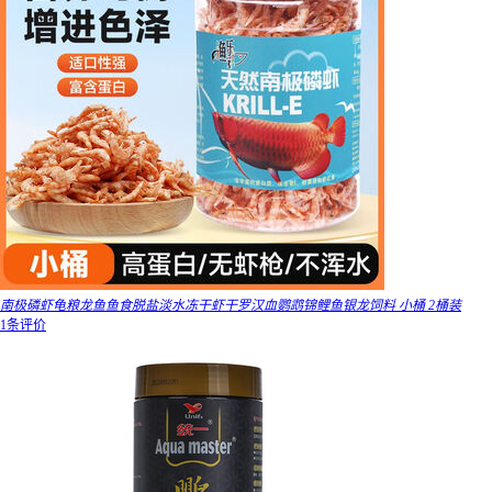
南极磷虾龟粮龙鱼鱼食脱盐淡水冻干虾干罗汉血鹦鹉锦鲤鱼银龙饲料 小桶 2桶装
1条评价