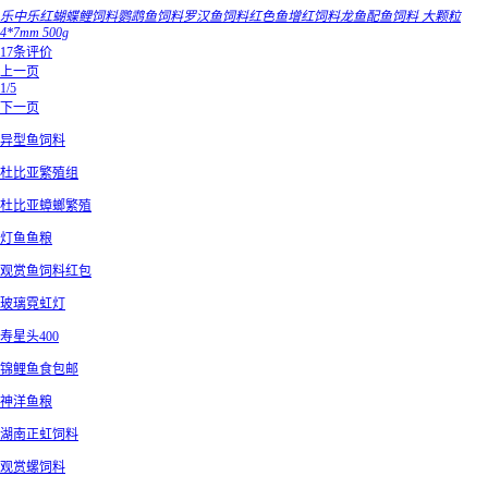
乐中乐红蝴蝶鲤饲料鹦鹉鱼饲料罗汉鱼饲料红色鱼增红饲料龙鱼配鱼饲料 大颗粒
4*7mm 500g
17条评价
上一页
1/5
下一页
异型鱼饲料
杜比亚繁殖组
杜比亚蟑螂繁殖
灯鱼鱼粮
观赏鱼饲料红包
玻璃霓虹灯
寿星头400
锦鲤鱼食包邮
神洋鱼粮
湖南正虹饲料
观赏螺饲料