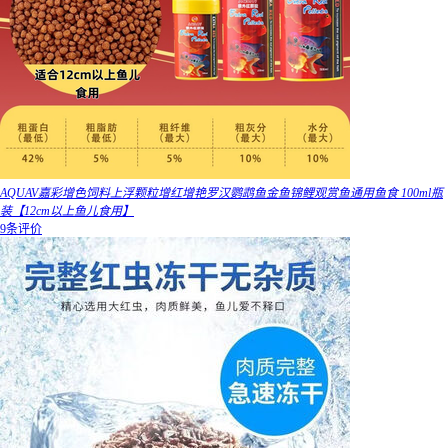
AQUAV嘉彩增色饲料上浮颗粒增红增艳罗汉鹦鹉鱼金鱼锦鲤观赏鱼通用鱼食 100ml瓶
装【12cm以上鱼儿食用】
9条评价