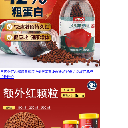
日索劲红血鹦鹉鱼饲料中型热带鱼发财鱼招财鱼上浮增红鱼粮
10条评价