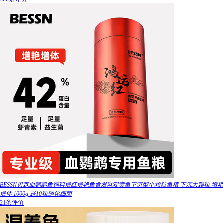
BESSN贝森血鹦鹉鱼饲料增红增艳鱼食发财观赏鱼下沉型小颗粒鱼粮 下沉大颗粒 增艳
增体 1000g 送10粒硝化细菌
21条评价