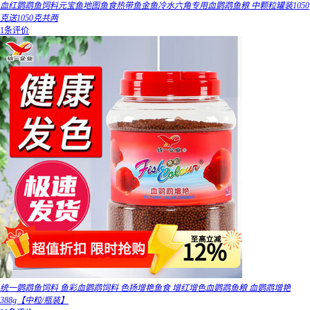
血红鹦鹉鱼饲料元宝鱼地图鱼食热带鱼金鱼冷水六角专用血鹦鹉鱼粮 中颗粒罐装1050
克送1050克共两
1条评价
统一鹦鹉鱼饲料 鱼彩血鹦鹉饲料 色扬增艳鱼食 增红增色血鹦鹉鱼粮 血鹦鹉增艳
388g【中粒/瓶装】