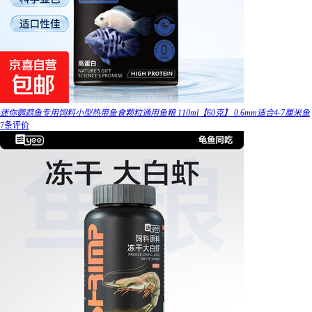
迷你鹦鹉鱼专用饲料小型热带鱼食颗粒通用鱼粮 110ml【60克】 0.6mm适合4-7厘米鱼
7条评价