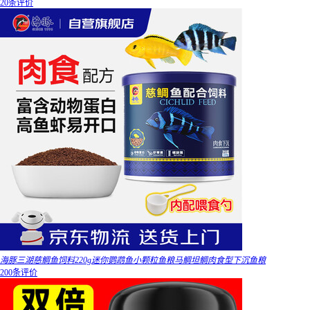
20条评价
海豚三湖慈鲷鱼饲料220g迷你鹦鹉鱼小颗粒鱼粮马鲷坦鲷肉食型下沉鱼粮
200条评价