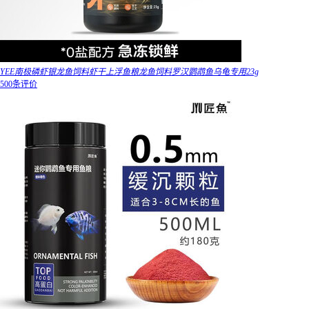
YEE南极磷虾银龙鱼饲料虾干上浮鱼粮龙鱼饲料罗汉鹦鹉鱼乌龟专用23g
500条评价