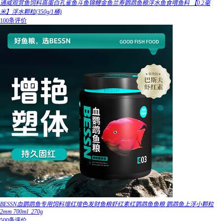
通威观赏鱼饲料高蛋白孔雀鱼斗鱼锦鲤金鱼兰寿鹦鹉鱼粮浮水鱼食喂鱼料 【0.2毫
米】浮水颗粒(350g/1桶)
100条评价
BESSN血鹦鹉鱼专用饲料增红增色发财鱼粮虾红素红鹦鹉鱼鱼粮 鹦鹉鱼上浮小颗粒
2mm 700ml_270g
500条评价