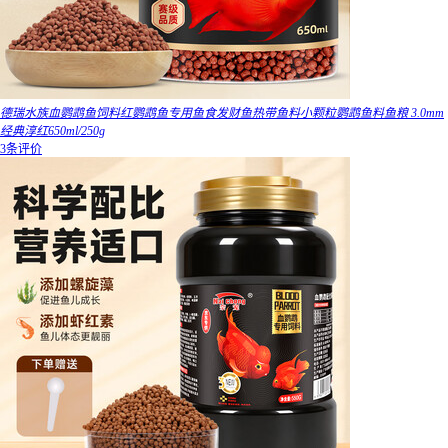
德瑞水族血鹦鹉鱼饲料红鹦鹉鱼专用鱼食发财鱼热带鱼料小颗粒鹦鹉鱼料鱼粮 3.0mm
经典淳红650ml/250g
3条评价