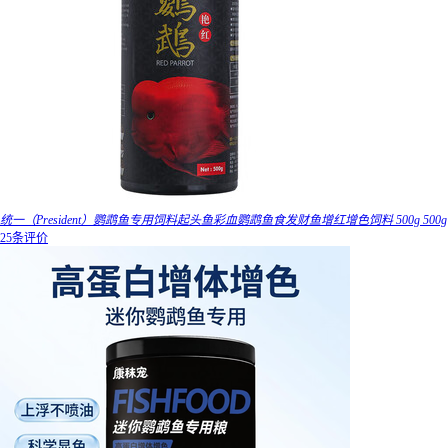
统一（President）鹦鹉鱼专用饲料起头鱼彩血鹦鹉鱼食发财鱼增红增色饲料 500g 500g
25条评价