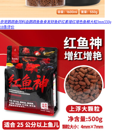
奈宠鹦鹉鱼饲料血鹦鹉鱼鱼食发财鱼虾红素增红增色鱼粮大粒3mm550g
18条评价