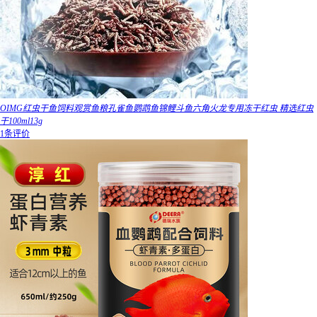
OIMG红虫干鱼饲料观赏鱼粮孔雀鱼鹦鹉鱼锦鲤斗鱼六角火龙专用冻干红虫 精选红虫
干100ml13g
1条评价