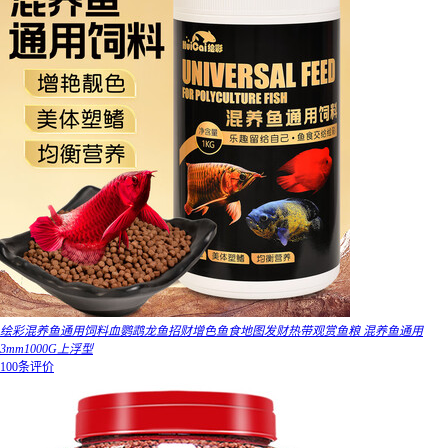
绘彩混养鱼通用饲料血鹦鹉龙鱼招财增色鱼食地图发财热带观赏鱼粮 混养鱼通用
3mm1000G上浮型
100条评价