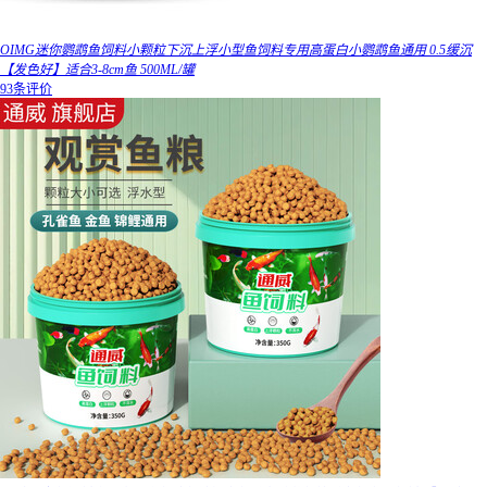
OIMG迷你鹦鹉鱼饲料小颗粒下沉上浮小型鱼饲料专用高蛋白小鹦鹉鱼通用 0.5缓沉
【发色好】适合3-8cm鱼 500ML/罐
93条评价