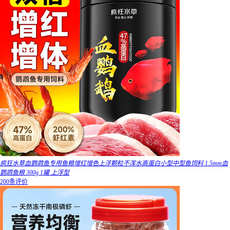
疯狂水草血鹦鹉鱼专用鱼粮增红增色上浮颗粒不浑水高蛋白小型中型鱼饲料 1.5mm血
鹦鹉鱼粮 300g 1罐 上浮型
200条评价