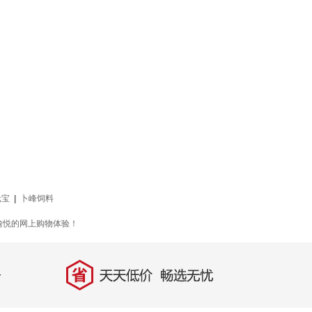
元宝
|
卜峰饲料
愉悦的网上购物体验！
省
天天低价，畅选无忧