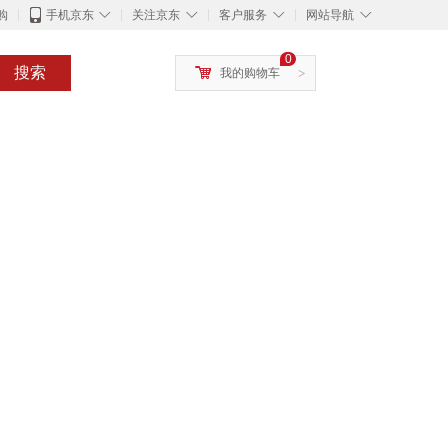
◇
◇
◇
◇
购
手机京东
关注京东
客户服务
网站导航
0
搜索
我的购物车
>