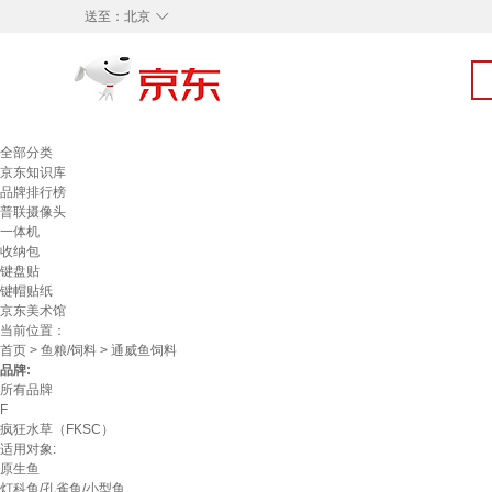
◇
送至：
北京
全部分类
京东知识库
品牌排行榜
普联摄像头
一体机
收纳包
键盘贴
键帽贴纸
京东美术馆
当前位置：
首页
>
鱼粮/饲料
> 通威鱼饲料
品牌:
所有品牌
F
疯狂水草（FKSC）
适用对象:
原生鱼
灯科鱼/孔雀鱼/小型鱼