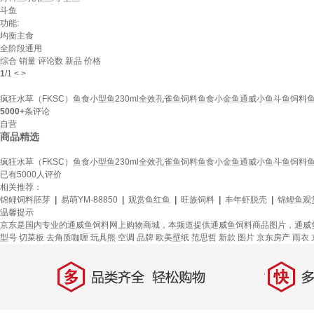
斗鱼
功能:
均衡主食
全阶段通用
综合
销量
评论数
新品
价格
1
/
1
<
>
疯狂水草（FKSC）鱼食小型鱼230ml全效孔雀鱼饲料鱼食小金鱼通威小鱼斗鱼饲料
5000+
条评论
自营
商品精选
疯狂水草（FKSC）鱼食小型鱼230ml全效孔雀鱼饲料鱼食小金鱼通威小鱼斗鱼饲料
已有
5000
人评价
相关推荐：
锦鲤饲料胚芽
|
易萌YM-88850
|
观赏鱼红鱼
|
旺族饲料
|
丰年虾脱壳
|
锦鲤鱼观
温馨提示
京东是国内专业的通威鱼饲料网上购物商城，本频道提供通威鱼饲料商品图片，通威
型号
切菜板
去角质咖喱
玩具熊
空调
品牌
欧美壁纸
范思哲
新款
图片
京东房产
雨衣
多
快
品类齐全，轻松购物
多仓