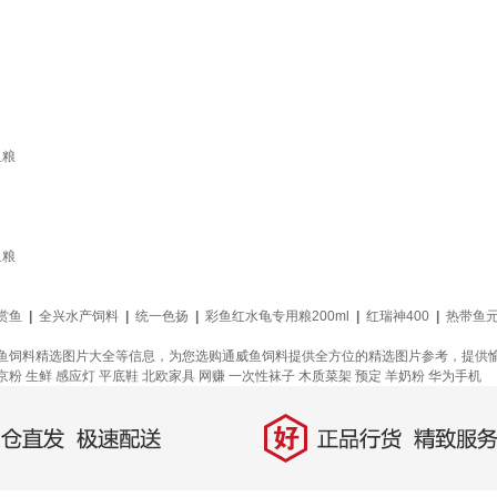
鱼粮
鱼粮
赏鱼
|
全兴水产饲料
|
统一色扬
|
彩鱼红水龟专用粮200ml
|
红瑞神400
|
热带鱼
鱼饲料精选图片大全等信息，为您选购通威鱼饲料提供全方位的精选图片参考，提供
京粉
生鲜
感应灯
平底鞋
北欧家具
网赚
一次性袜子
木质菜架
预定
羊奶粉
华为手机
好
直发，极速配送
正品行货，精致服务