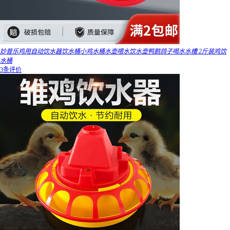
妙普乐鸡用自动饮水器饮水桶小鸡水桶水壶喂水饮水壶鸭鹅鸽子喝水水槽 2斤装鸡饮
水桶
3条评价