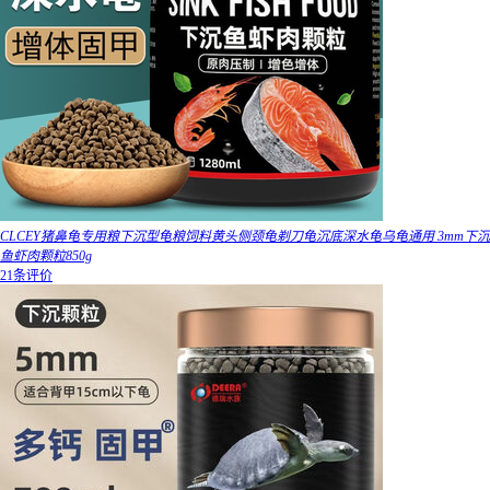
CLCEY猪鼻龟专用粮下沉型龟粮饲料黄头侧颈龟剃刀龟沉底深水龟乌龟通用 3mm下沉
鱼虾肉颗粒850g
21条评价