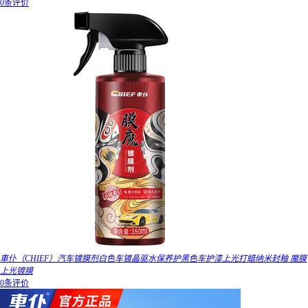
0条评价
車仆（CHIEF）汽车镀膜剂白色车镀晶驱水保养护黑色车护漆上光打蜡纳米封釉 魔膜
上光镀膜
0条评价