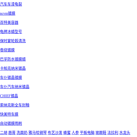
汽车车漆龟裂
ncvm镀膜
百特美容器
龟牌冰蜡型号
保时宴轮毂清洗
卷绕镀膜
巴孚防水镀膜蜡
卡帕克纳米镀晶
车仆镀晶镀膜
车仆汽车纳米镀晶
CHIEF镀晶
索纳克斯全车封釉
快美特车膜
自动镀膜雨刷
二胡
唇膏
洗面奶
雅马哈钢琴
布艺沙发
蜂蜜
人参
平板电脑
坡跟鞋
法拉利
水龙头