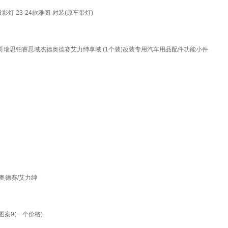
 23-24款雅阁-对装(原车带灯)
派哥瑞思铂睿思域杰德奥德赛艾力绅享域 (1个装)改装专用汽车用品配件功能小件
：奥德赛/艾力绅
案9(一个价格)