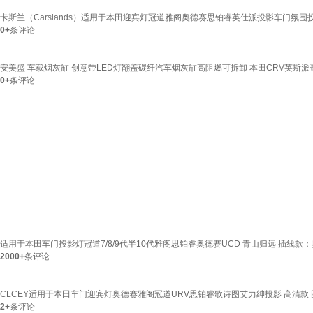
卡斯兰（Carslands）适用于本田迎宾灯冠道雅阁奥德赛思铂睿英仕派投影车门氛围投影灯
0+
条评论
安美盛 车载烟灰缸 创意带LED灯翻盖碳纤汽车烟灰缸高阻燃可拆卸 本田CRV英斯
0+
条评论
适用于本田车门投影灯冠道7/8/9代半10代雅阁思铂睿奥德赛UCD 青山归远 插线款
2000+
条评论
CLCEY适用于本田车门迎宾灯奥德赛雅阁冠道URV思铂睿歌诗图艾力绅投影 高清款 图
2+
条评论