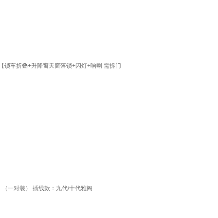
【锁车折叠+升降窗天窗落锁+闪灯+响喇 需拆门
】（一对装） 插线款：九代/十代雅阁