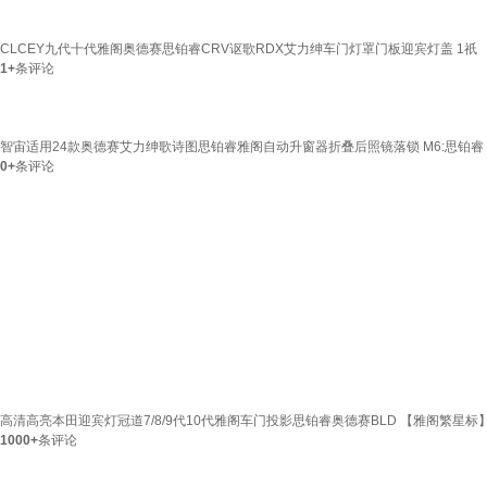
CLCEY九代十代雅阁奥德赛思铂睿CRV讴歌RDX艾力绅车门灯罩门板迎宾灯盖 1祇
1+
条评论
智宙适用24款奥德赛艾力绅歌诗图思铂睿雅阁自动升窗器折叠后照镜落锁 M6:思铂睿
0+
条评论
高清高亮本田迎宾灯冠道7/8/9代10代雅阁车门投影思铂睿奥德赛BLD 【雅阁繁星标
1000+
条评论