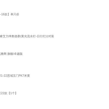
-16款】单只价
思铂睿艾力绅奥德赛(黄光流水灯-日行灯)1对装
雅阁 旗舰/卓越版
-22思域五门FK7米黄
22款【1个】