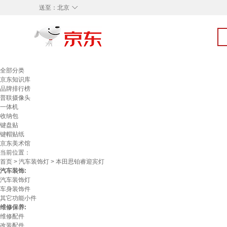
◇
送至：
北京
全部分类
京东知识库
品牌排行榜
普联摄像头
一体机
收纳包
键盘贴
键帽贴纸
京东美术馆
当前位置：
首页
>
汽车装饰灯
> 本田思铂睿迎宾灯
汽车装饰:
汽车装饰灯
车身装饰件
其它功能小件
维修保养:
维修配件
改装配件