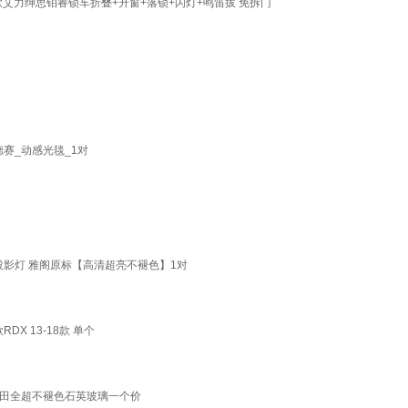
款艾力绅思铂睿锁车折叠+升窗+落锁+闪灯+鸣笛拔 免拆门
赛_动感光毯_1对
投影灯 雅阁原标【高清超亮不褪色】1对
 13-18款 单个
睿本田全超不褪色石英玻璃一个价