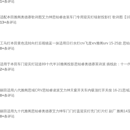
1+
条评论
适配本田雅阁奥德赛歌诗图艾力绅思铂睿改装车门专用迎宾灯镭射投影灯 歌诗图【10
13+
条评论
工马灯本田黄色流转向灯后视镜蓝一抹适用日行水灯crv飞度xrv雅阁urv 15-25款 
0+
条评论
适用于本田车门迎宾灯冠道89十代半10雅阁投影思铂睿奥德赛英诗派 插线款：十一代
2+
条评论
丽田适用八代雅阁思域CRV思铂睿凌派艾力绅天窗开关车内吸顶灯开关按 16-21思域21
0+
条评论
丽田适用九十代雅阁思铂睿奥德赛艾力绅车门门灯盖迎宾灯壳门灯片灯 副厂 雅阁14至
0+
条评论