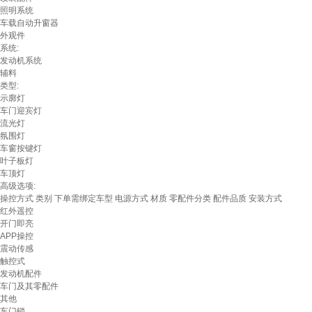
照明系统
车载自动升窗器
外观件
系统:
发动机系统
辅料
类型:
示廓灯
车门迎宾灯
流光灯
氛围灯
车窗按键灯
叶子板灯
车顶灯
高级选项:
操控方式
类别
下单需绑定车型
电源方式
材质
零配件分类
配件品质
安装方式
红外遥控
开门即亮
APP操控
震动传感
触控式
发动机配件
车门及其零配件
其他
车门锁