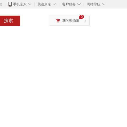
◇
◇
◇
◇
购
手机京东
关注京东
客户服务
网站导航
0
搜索
我的购物车
>