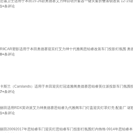
忠诚卫士适用于本田15-26款奥德赛艾力绅自动升窗器一键关窗折叠落锁改装 12-15
1+
条评论
RIICAR塑影适用于本田奥德赛迎宾灯艾力绅十代雅阁思铂睿改装车门投影灯氛围 奥德
0+
条评论
卡斯兰（Carslands）适用于本田迎宾灯冠道雅阁奥德赛思铂睿英仕派投影车门氛围
7+
条评论
丽田适用RDX英诗派艾力绅奥德赛思铂睿九代雅阁车门灯盖迎宾灯罩灯壳 配套厂 讴歌RDX
1+
条评论
丽田20092017年思铂睿车门迎宾灯思铂睿车门投影灯氛围灯内饰饰 0914年思铂