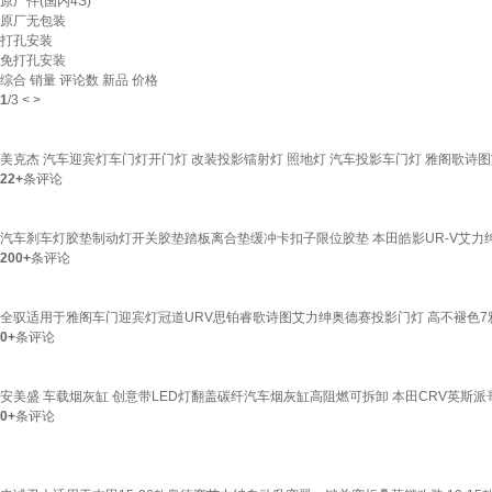
原厂件(国内4S)
原厂无包装
打孔安装
免打孔安装
综合
销量
评论数
新品
价格
1
/
3
<
>
美克杰 汽车迎宾灯车门灯开门灯 改装投影镭射灯 照地灯 汽车投影车门灯 雅阁歌诗
22+
条评论
汽车刹车灯胶垫制动灯开关胶垫踏板离合垫缓冲卡扣子限位胶垫 本田皓影UR-V艾力
200+
条评论
全驭适用于雅阁车门迎宾灯冠道URV思铂睿歌诗图艾力绅奥德赛投影门灯 高不褪色7
0+
条评论
安美盛 车载烟灰缸 创意带LED灯翻盖碳纤汽车烟灰缸高阻燃可拆卸 本田CRV英斯
0+
条评论