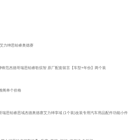
图艾力绅思铂睿奥德赛
绅锋范杰德哥瑞思铂睿歌缤智 原厂配套留言【车型+年份】两个装
雅阁单个价格
派哥瑞思铂睿思域杰德奥德赛艾力绅享域 (1个装)改装专用汽车用品配件功能小件