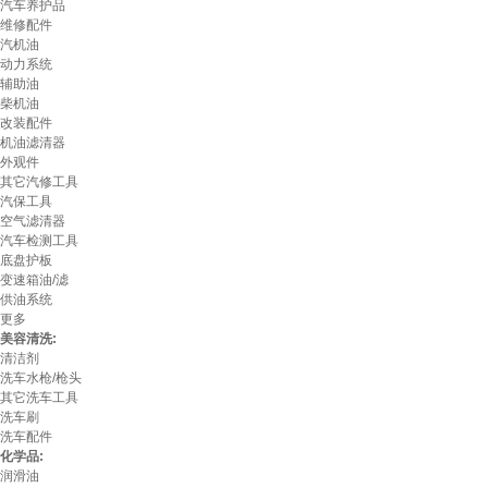
汽车养护品
维修配件
汽机油
动力系统
辅助油
柴机油
改装配件
机油滤清器
外观件
其它汽修工具
汽保工具
空气滤清器
汽车检测工具
底盘护板
变速箱油/滤
供油系统
更多
美容清洗:
清洁剂
洗车水枪/枪头
其它洗车工具
洗车刷
洗车配件
化学品:
润滑油