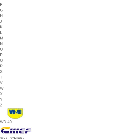
F
G
H
J
K
L
M
N
O
P
Q
R
S
T
V
W
X
Y
Z
WD-40
車仆（CHIEF）