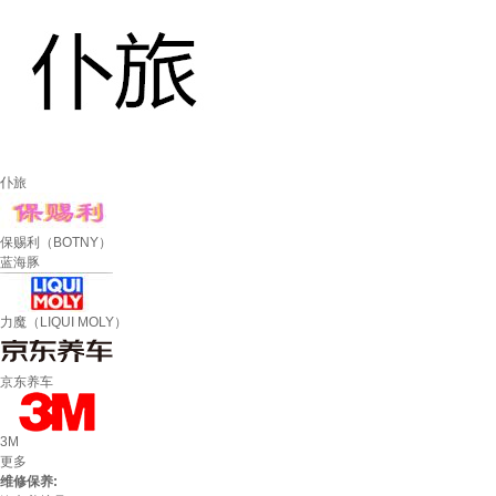
仆旅
保赐利（BOTNY）
蓝海豚
力魔（LIQUI MOLY）
京东养车
3M
更多
维修保养: