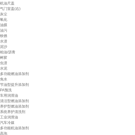
机油尺盖
气门室盖(右)
灰尘
氧化
油膜
油污
铁锈
水渍
泥沙
柏油/沥青
树胶
虫渍
水泥
多功能燃油添加剂
免水
节油型提升添加剂
PA预洗
车用润滑油
清洁型燃油添加剂
养护型燃油添加剂
系统养护清洗剂
工业润滑油
汽车冷媒
多功能机油添加剂
高泡