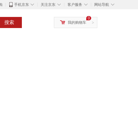
◇
◇
◇
◇
购
手机京东
关注京东
客户服务
网站导航
0
搜索
我的购物车
>