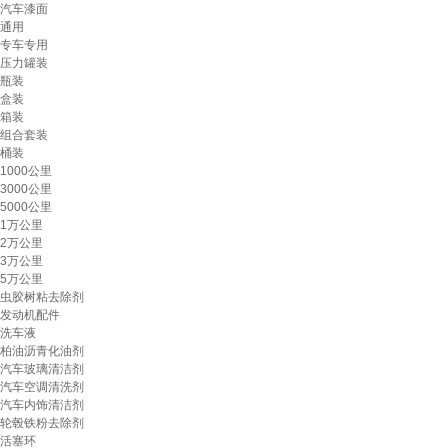
汽车漆面
通用
专车专用
压力罐装
瓶装
盒装
箱装
组合套装
桶装
1000公里
3000公里
5000公里
1万公里
2万公里
3万公里
5万公里
虫胶树粘去除剂
发动机配件
洗车液
柏油沥青化油剂
汽车玻璃清洁剂
汽车空调清洗剂
汽车内饰清洁剂
轮毂铁粉去除剂
活塞环