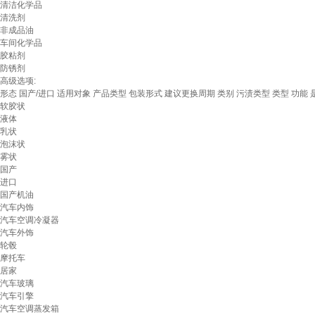
清洁化学品
清洗剂
非成品油
车间化学品
胶粘剂
防锈剂
高级选项:
形态
国产/进口
适用对象
产品类型
包装形式
建议更换周期
类别
污渍类型
类型
功能
软胶状
液体
乳状
泡沫状
雾状
国产
进口
国产机油
汽车内饰
汽车空调冷凝器
汽车外饰
轮毂
摩托车
居家
汽车玻璃
汽车引擎
汽车空调蒸发箱