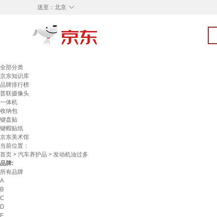
◇
送至：
北京
全部分类
京东知识库
品牌排行榜
普联摄像头
一体机
收纳包
键盘贴
键帽贴纸
京东美术馆
当前位置：
首页
>
汽车养护品
> 发动机油过多
品牌:
所有品牌
A
B
C
D
E