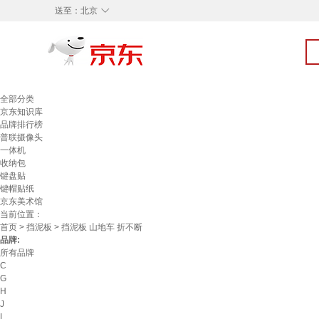
◇
送至：
北京
全部分类
京东知识库
品牌排行榜
普联摄像头
一体机
收纳包
键盘贴
键帽贴纸
京东美术馆
当前位置：
首页
>
挡泥板
> 挡泥板 山地车 折不断
品牌:
所有品牌
C
G
H
J
L