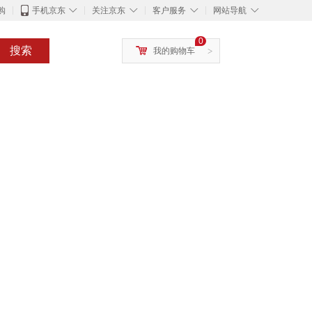
◇
◇
◇
◇
购
手机京东
关注京东
客户服务
网站导航
0
搜索
我的购物车
>