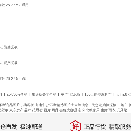
26-27.5寸通用
多功能挡泥板
多功能挡泥板
26-27.5寸通用
料
|
atx830-s价格
|
狼途折叠车价格
|
单 车 挡泥板
|
150公路赛摩托车
|
大行p8 
折不断商品图片，挡泥板 山地车 折不断精选图片大全等信息，为您选购挡泥板 山地车
美壁纸
京东房产
品牌
范思哲
图片
网赚
去角质咖喱
京粉
北欧家具
生鲜
雨衣
玩具熊
好
直发，极速配送
正品行货，精致服务