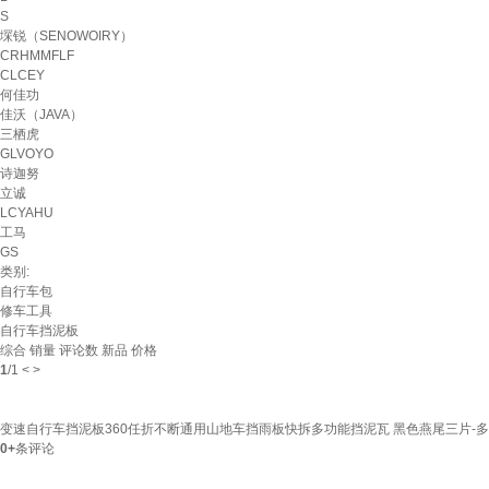
S
堔锐（SENOWOIRY）
CRHMMFLF
CLCEY
何佳功
佳沃（JAVA）
三栖虎
GLVOYO
诗迦努
立诚
LCYAHU
工马
GS
类别:
自行车包
修车工具
自行车挡泥板
综合
销量
评论数
新品
价格
1
/
1
<
>
变速自行车挡泥板360任折不断通用山地车挡雨板快拆多功能挡泥瓦 黑色燕尾三片-
0+
条评论