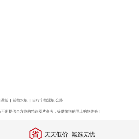
挡泥板
|
前挡水板
|
自行车挡泥板 公路
 折不断提供全方位的精选图片参考，提供愉悦的网上购物体验！
省
天天低价，畅选无忧