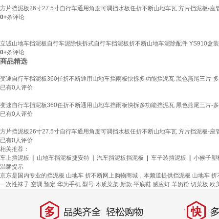
方片挡泥板26寸27.5寸自行车通用角度可调挡水板任折不断山地车瓦 方片挡泥板-座管款 
0+
条评论
立诚山地车挡泥板自行车泥除快拆式自行车挡泥板折不断山地车泥除配件 YS910盒装
0+
条评论
商品精选
变速自行车挡泥板360任折不断通用山地车挡雨板快拆多功能挡泥瓦 黑色燕尾三片-
已有
0
人评价
变速自行车挡泥板360任折不断通用山地车挡雨板快拆多功能挡泥瓦 黑色燕尾三片-
已有
0
人评价
方片挡泥板26寸27.5寸自行车通用角度可调挡水板任折不断山地车瓦 方片挡泥板-座管款 
已有
0
人评价
相关推荐：
车上挡泥板
|
山地车挡泥板捷安特
|
汽车挡泥板挡泥板
|
车子装挡泥板
|
小猴子塑
温馨提示
京东是国内专业的挡泥板 山地车 折不断网上购物商城，本频道提供挡泥板 山地车 
一次性袜子
空调
预定
华为手机
型号
木质菜架
新款
平底鞋
感应灯
羊奶粉
切菜板
欧
多
快
品类齐全，轻松购物
多仓