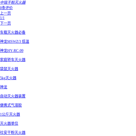
中铭干粉灭火器
0条评价
上一页
1/1
下一页
车载灭火器必备
神龙MSWZ/3 低温
神龙HY-RC-09
家庭轿车灭火器
袋鼠灭火器
5kg灭火器
神龙
自动灭火器装置
便携式气溶胶
1公斤灭火器
灭火器单位
社安干粉灭火器