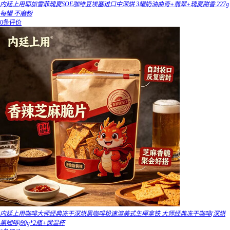
内廷上用耶加雪菲瑰夏SOE咖啡豆埃塞进口中深烘 3罐奶油曲奇+翡翠+瑰夏甜香 227g
每罐 不磨粉
0条评价
内廷上用咖啡大师经典冻干深烘黑咖啡粉速溶美式生椰拿铁 大师经典冻干咖啡(深烘
黑咖啡)90g*2瓶+保温杯