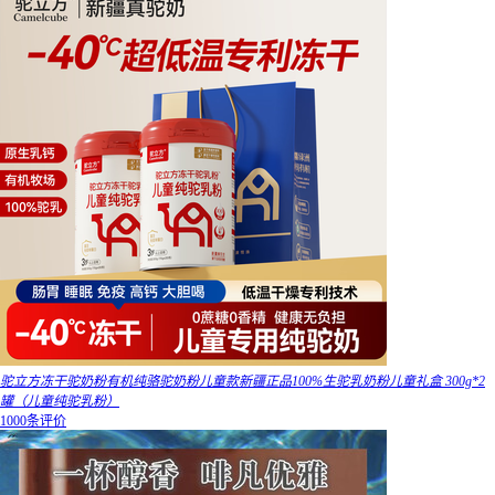
驼立方冻干驼奶粉有机纯骆驼奶粉儿童款新疆正品100%生驼乳奶粉儿童礼盒 300g*2
罐（儿童纯驼乳粉）
1000条评价