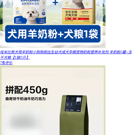
哇米比熊犬用羊奶粉小狗狗刚出生幼犬成犬孕期宠物奶粉营养补充剂 羊奶粉1罐+冻
干犬粮【1袋/5斤】
7条评价