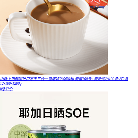
内廷上用韩国进口冻干三合一速溶特浓咖啡粉 麦馨100条+麦斯威尔100条/发2盒
12x100x1200g
0条评价