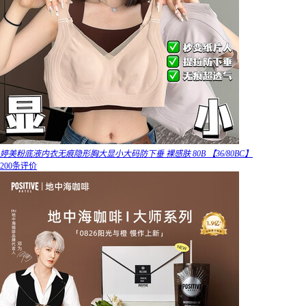
婷美粉底液内衣无痕隐形胸大显小大码防下垂 裸感肤 80B 【36/80BC】
200条评价