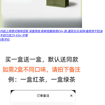
内廷上用意式咖啡豆粉 深度烘焙 新鲜现磨商用450g 款-富民长乐深烘(曲奇饼干奶油
牛奶巧克力) 450g 中等
0条评价