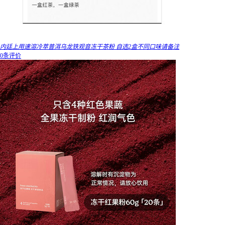
内廷上用速溶冷萃普洱乌龙铁观音冻干茶粉 自选2盒不同口味请备注
0条评价