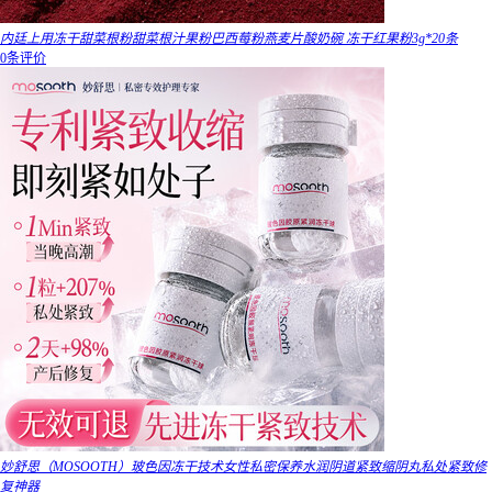
内廷上用冻干甜菜根粉甜菜根汁果粉巴西莓粉燕麦片酸奶碗 冻干红果粉3g*20条
0条评价
妙舒思（MOSOOTH）玻色因冻干技术女性私密保养水润阴道紧致缩阴丸私处紧致修
复神器