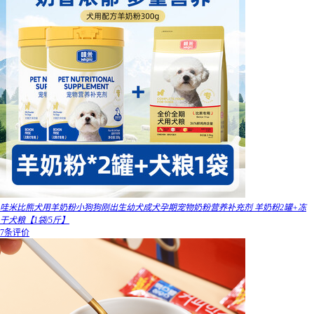
哇米比熊犬用羊奶粉小狗狗刚出生幼犬成犬孕期宠物奶粉营养补充剂 羊奶粉2罐+冻
干犬粮【1袋/5斤】
7条评价