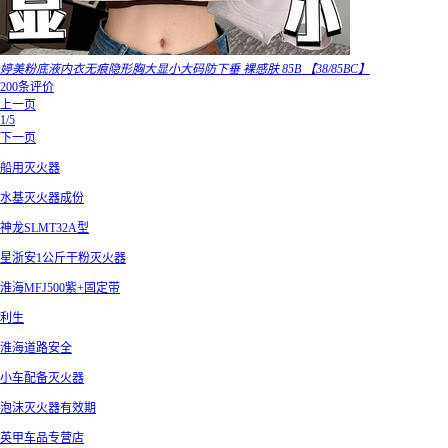
婷美粉底液内衣无痕隐形胸大显小大码防下垂 裸感肤 85B 【38/85BC】
200条评价
上一页
1/5
下一页
船用灭火器
水基灭火器成份
神龙SLMT32A型
星浙安1公斤干粉灭火器
淮海MFJ500紫+固定带
利生
淮海道路安全
小车配备灭火器
泡沫灭火器有效期
英甲车品专营店