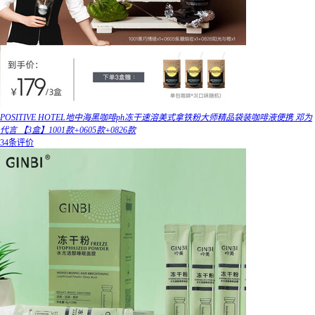
POSITIVE HOTEL地中海黑咖啡ph冻干速溶美式拿铁粉大师精品袋装咖啡液便携 邓为
代言 【3盒】1001款+0605款+0826款
34条评价