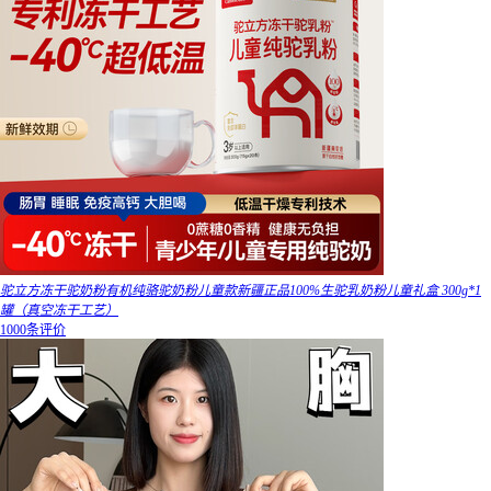
驼立方冻干驼奶粉有机纯骆驼奶粉儿童款新疆正品100%生驼乳奶粉儿童礼盒 300g*1
罐（真空冻干工艺）
1000条评价