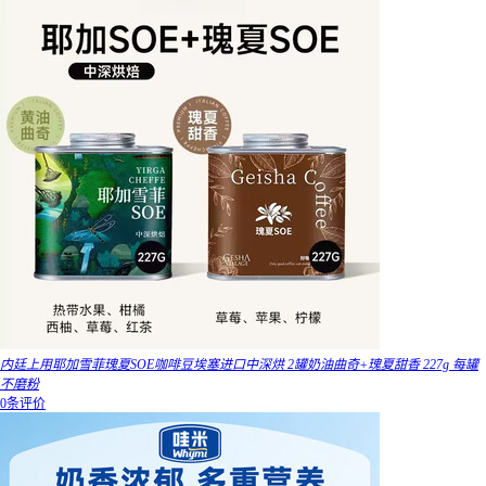
内廷上用耶加雪菲瑰夏SOE咖啡豆埃塞进口中深烘 2罐奶油曲奇+瑰夏甜香 227g 每罐
不磨粉
0条评价