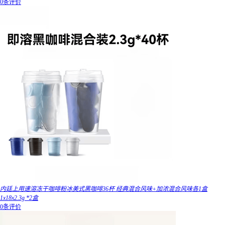
0条评价
内廷上用速溶冻干咖啡粉冰美式黑咖啡36杯 经典混合风味+加浓混合风味各1盒
1x18x2.3g *2盒
0条评价