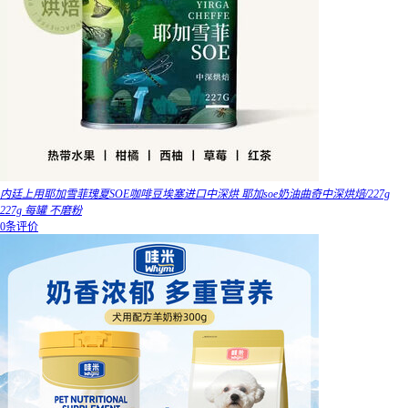
内廷上用耶加雪菲瑰夏SOE咖啡豆埃塞进口中深烘 耶加soe奶油曲奇中深烘焙/227g
227g 每罐 不磨粉
0条评价