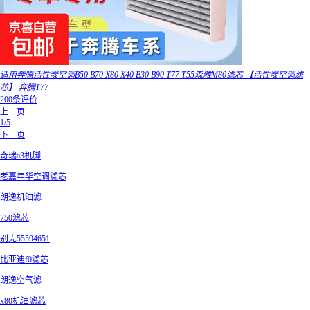
适用奔腾活性炭空调B50 B70 X80 X40 B30 B90 T77 T55森雅M80滤芯 【活性炭空调滤
芯】 奔腾T77
200条评价
上一页
1/5
下一页
奇瑞a3机脚
老嘉年华空调滤芯
朗逸机油滤
750滤芯
别克55594651
比亚迪f0滤芯
朗逸空气滤
x80机油滤芯