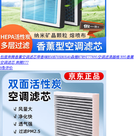
包度奔腾香薰空调滤芯带香味B50B70X80X40森雅R7R9T77N95空调滤清器格 N95香薰
空调滤芯 奔腾T77
9条评价