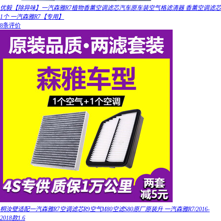
优毅【除异味】一汽森雅R7植物香薰空调滤芯汽车原车装空气格滤清器 香薰空调滤芯
1个 一汽森雅R7【专用】
8条评价
桐汝壁适配一汽森雅R7空调滤芯R9空气M80空滤S80原厂原装升 一汽森雅R7/2016-
2018款1.6