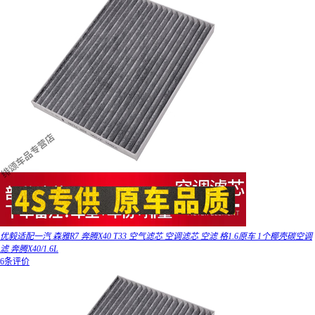
优毅适配一汽 森雅R7 奔腾X40 T33 空气滤芯 空调滤芯 空滤 格1.6原车 1个椰壳碳空调
滤 奔腾X40/1.6L
6条评价