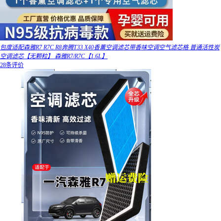
包度适配森雅R7 R7C R8奔腾T33 X40香薰空调滤芯带香味空调空气滤芯格 普通活性炭
空调滤芯【无颗粒】 森雅R7/R7C【1.6L】
28条评价