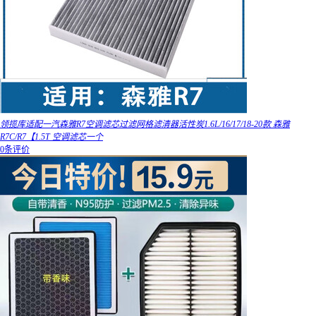
领揽库适配一汽森雅R7空调滤芯过滤网格滤清器活性炭1.6L/16/17/18-20款 森雅
R7C/R7【1.5T 空调滤芯一个
0条评价