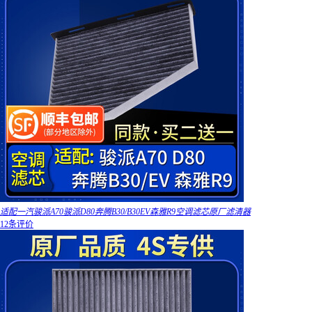
适配一汽骏派A70骏派D80奔腾B30/B30EV森雅R9空调滤芯原厂滤清器
12条评价