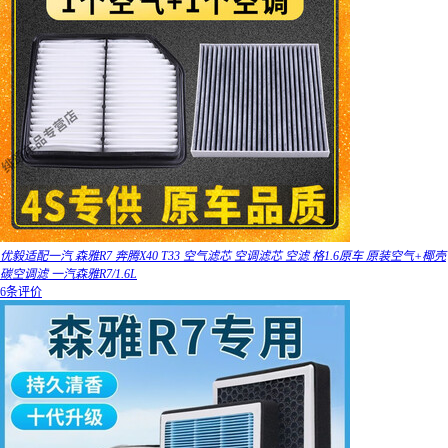
优毅适配一汽 森雅R7 奔腾X40 T33 空气滤芯 空调滤芯 空滤 格1.6原车 原装空气+椰壳
碳空调滤 一汽森雅R7/1.6L
6条评价