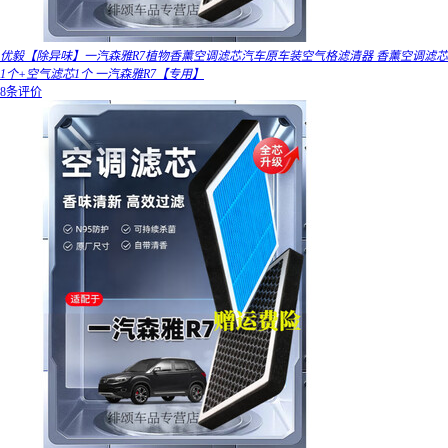
优毅【除异味】一汽森雅R7植物香薰空调滤芯汽车原车装空气格滤清器 香薰空调滤芯
1个+空气滤芯1个 一汽森雅R7【专用】
8条评价