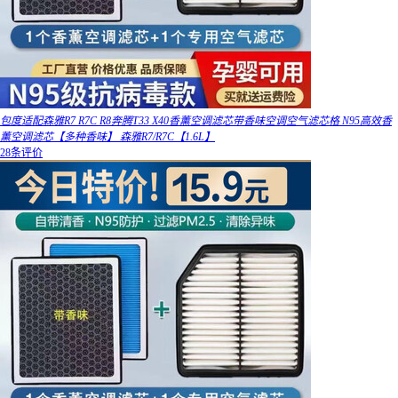
包度适配森雅R7 R7C R8奔腾T33 X40香薰空调滤芯带香味空调空气滤芯格 N95高效香
薰空调滤芯【多种香味】 森雅R7/R7C【1.6L】
28条评价