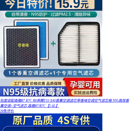
包度适配森雅R7 R7C R8奔腾T33 X40香薰空调滤芯带香味空调空气滤芯格 N95高效香
薰空调+空气滤芯 森雅R7/R7C【1.6L】
28条评价