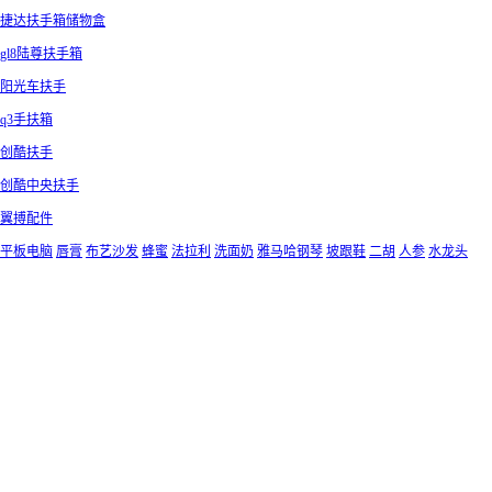
捷达扶手箱储物盒
gl8陆尊扶手箱
阳光车扶手
q3手扶箱
创酷扶手
创酷中央扶手
翼搏配件
平板电脑
唇膏
布艺沙发
蜂蜜
法拉利
洗面奶
雅马哈钢琴
坡跟鞋
二胡
人参
水龙头