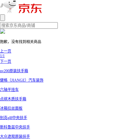
抱歉，没有找到相关商品
上一页
1/1
下一页
nv200原装扶手箱
健格（JIANGE）汽车装饰
六轴半挂车
点缤木质扶手箱
冰箱拉丝面板
别克gl8中央扶手
新科鲁兹中央扶手
大众途观原装扶手