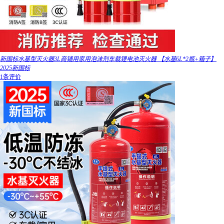
新国标水基型灭火器3L商铺用家用泡沫剂车载锂电池灭火器 【水基6L*2瓶+箱子】
2025新国标
1条评价