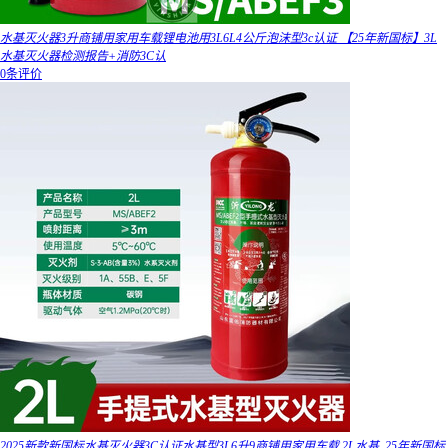
水基灭火器3升商铺用家用车载锂电池用3L6L4公斤泡沫型3c认证 【25年新国标】3L
水基灭火器检测报告+消防3C认
0条评价
2025新款新国标水基灭火器3C认证水基型3L6升9商铺用家用车载 2L水基_25年新国标