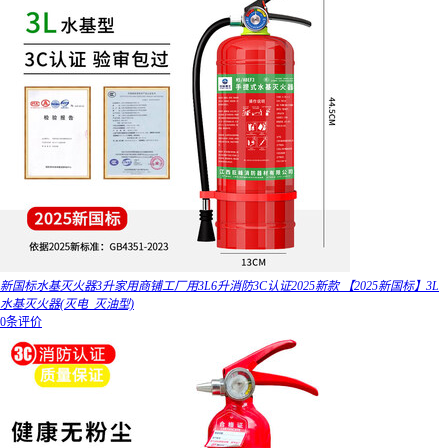
新国标水基灭火器3升家用商铺工厂用3L6升消防3C认证2025新款 【2025新国标】3L
水基灭火器(灭电_灭油型)
0条评价