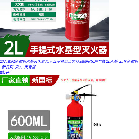
2025新款新国标水基灭火器3C认证水基型3L6升9商铺用家用车载 2L水基_25年新国标
_新日期_灭火_灭电型
0条评价