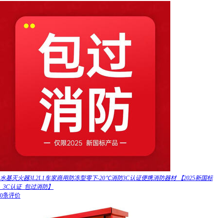
水基灭火器3L2L1车家商用防冻型零下-20℃消防3C认证便携消防器材 【2025新国标
_3C认证_包过消防】
0条评价