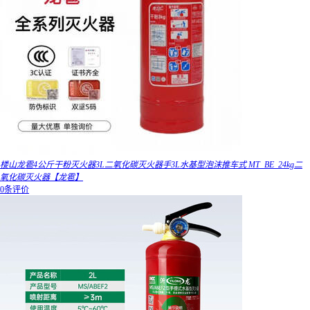
楼山龙雹4公斤干粉灭火器3L二氧化碳灭火器手3L水基型泡沫推车式 MT_BE_24kg二
氧化碳灭火器【龙雹】
0条评价