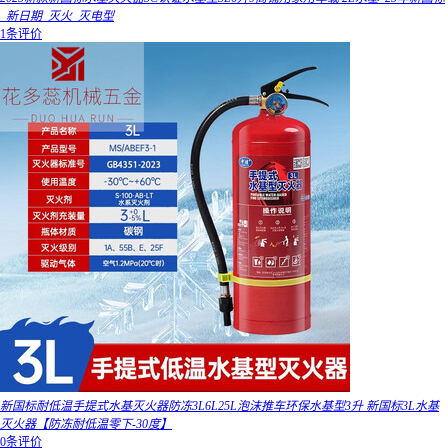
_新日期_灭火_灭电型
1条评价
新国标耐低温手提式水基灭火器防冻3L6L25L泡沫推车环保水基型3升 新国标3L水基
灭火器【防冻耐低温零下-30度】
0条评价