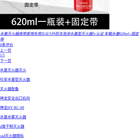
水基灭火器商用家用车用3L6L9升防冻泡沫水基型灭火器3c认证 车载水基620ml+固定
带
0条评价
上一页
1/5
下一页
水基灭火器灭火
社安水基型灭火器
灭火器配备
神龙安全出口右向
神龙HY-RC-09
水基水雾灭火器
d类干粉灭火器
cad灭火器图标