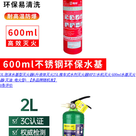
3L泡沫水基型灭火器6升液体灭火25L推车式水剂灭火器MPZ/水机灭火 600ml水基灭火
器(灭油_电火型)_【多品牌随机发】
0条评价