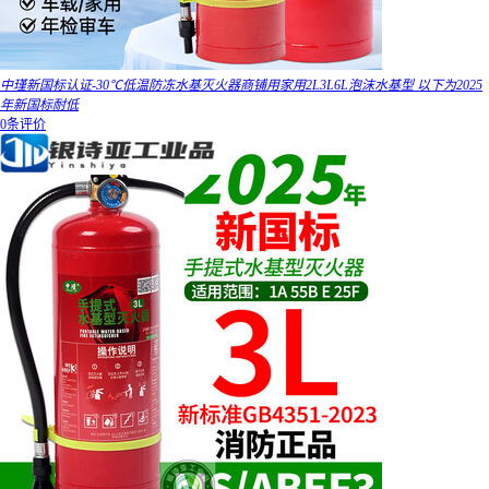
中瑾新国标认证-30℃低温防冻水基灭火器商铺用家用2L3L6L泡沫水基型 以下为2025
年新国标耐低
0条评价