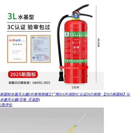
新国标水基灭火器3升家用商铺工厂用3L6升消防3C认证2025新款 【2025新国标】3L
水基灭火器(灭电_灭油型)
2条评价