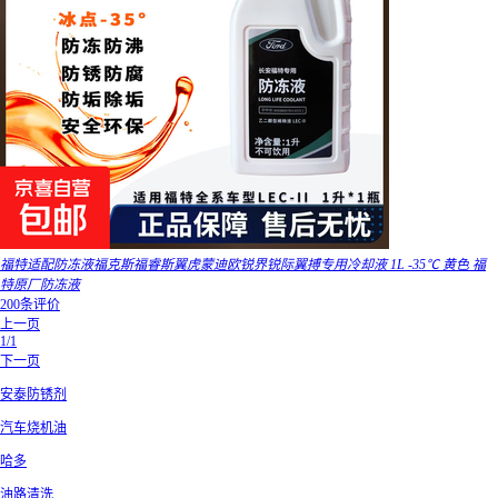
福特适配防冻液福克斯福睿斯翼虎蒙迪欧锐界锐际翼搏专用冷却液 1L -35℃ 黄色 福
特原厂防冻液
200条评价
上一页
1/1
下一页
安泰防锈剂
汽车烧机油
哈多
油路清洗