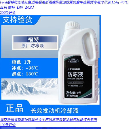
Ford福特防冻液红色适用福克斯福睿斯蒙迪欧翼虎金牛座翼博专用冷却液 1.5kg -40℃
红色 福特【原厂配套】
200条评价
福克斯福睿斯蒙迪欧翼虎金牛座防冻液锐界冷却液林肯红色专用
100条评价