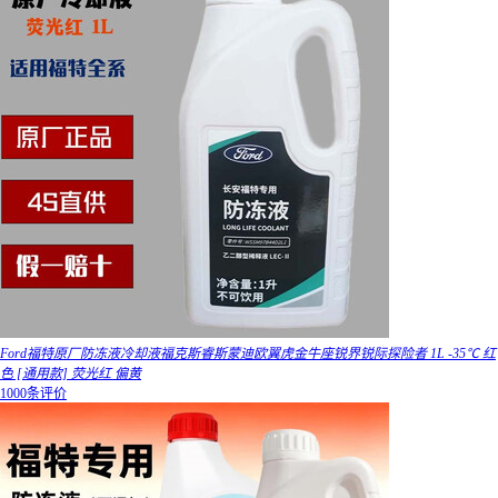
Ford福特原厂防冻液冷却液福克斯睿斯蒙迪欧翼虎金牛座锐界锐际探险者 1L -35℃ 红
色 [通用款] 荧光红 偏黄
1000条评价