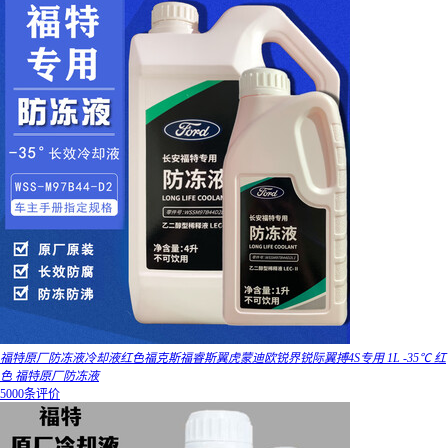
福特原厂防冻液冷却液红色福克斯福睿斯翼虎蒙迪欧锐界锐际翼搏4S专用 1L -35℃ 红
色 福特原厂防冻液
5000条评价