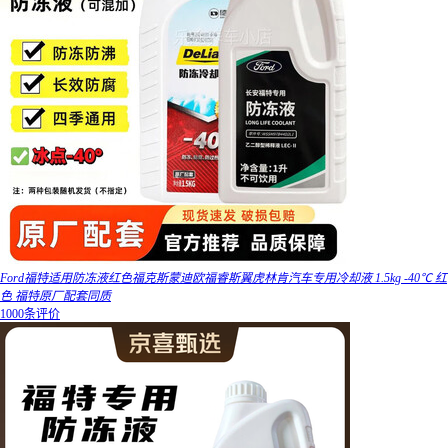
Ford福特适用防冻液红色福克斯蒙迪欧福睿斯翼虎林肯汽车专用冷却液 1.5kg -40℃ 红
色 福特原厂配套同质
1000条评价