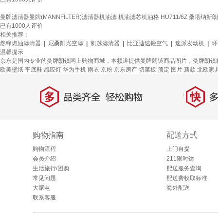
曼牌滤清器曼牌(MANNFILTER)滤清器机油滤 机油滤芯机油格 HU711/6Z 桑塔纳新
已有
1000
人评价
相关推荐：
然锋燃油滤清器
|
尼桑阳光空滤
|
凯越滤清器
|
比亚迪速锐空气
|
速派发动机
|
环
温馨提示
京东是国内专业的曼牌朗镜网上购物商城，本频道提供曼牌朗镜商品图片，曼牌朗镜
欧美壁纸
平底鞋
感应灯
华为手机
雨衣
京粉
京东房产
切菜板
预定
图片
新款
北欧家
多
快
品类齐全，轻松购物
多仓
购物指南
配送方式
购物流程
上门自提
会员介绍
211限时达
生活旅行/团购
配送服务查询
常见问题
配送费收取标准
大家电
海外配送
联系客服