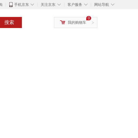
◇
◇
◇
◇
购
手机京东
关注京东
客户服务
网站导航
0
搜索
我的购物车
>