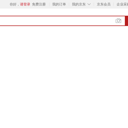
◇
你好，
请登录
免费注册
我的订单
我的京东
京东会员
企业采