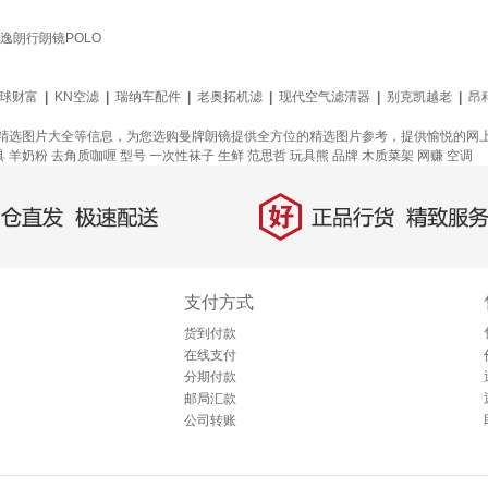
朗逸朗行朗镜POLO
球财富
|
KN空滤
|
瑞纳车配件
|
老奥拓机滤
|
现代空气滤清器
|
别克凯越老
|
昂
精选图片大全等信息，为您选购曼牌朗镜提供全方位的精选图片参考，提供愉悦的网
具
羊奶粉
去角质咖喱
型号
一次性袜子
生鲜
范思哲
玩具熊
品牌
木质菜架
网赚
空调
好
直发，极速配送
正品行货，精致服务
支付方式
货到付款
在线支付
分期付款
邮局汇款
公司转账