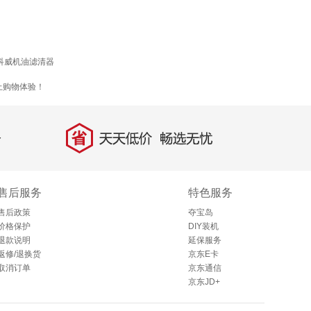
科威机油滤清器
上购物体验！
省
天天低价，畅选无忧
售后服务
特色服务
售后政策
夺宝岛
价格保护
DIY装机
退款说明
延保服务
返修/退换货
京东E卡
取消订单
京东通信
京东JD+