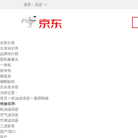
◇
送至：
北京
全部分类
京东知识库
品牌排行榜
普联摄像头
一体机
收纳包
键盘贴
键帽贴纸
京东美术馆
当前位置：
首页
>
机油滤清器
> 曼牌朗镜
维修保养:
机油滤清器
空气滤清器
空调滤清器
三滤套装
国产/进口:
国产