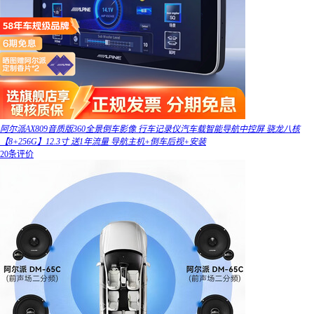
阿尔派AX809音质版360全景倒车影像 行车记录仪汽车载智能导航中控屏 骁龙八核
【8+256G】12.3寸 送1年流量 导航主机+倒车后视+安装
20条评价