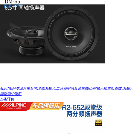
ALPINE阿尔派汽车音响改装DM65C二分频喇叭套装车载6.5同轴无损主机直推 DM65
同轴两个喇叭
26条评价