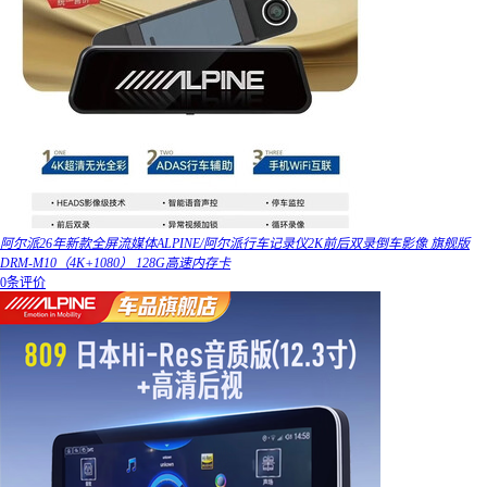
阿尔派26年新款全屏流媒体ALPINE/阿尔派行车记录仪2K前后双录倒车影像 旗舰版
DRM-M10（4K+1080） 128G高速内存卡
0条评价