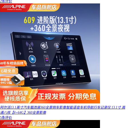
2条评价
阿尔派13.1英寸汽车载改装360全景倒车影像智能语音车机导航行车记录仪 13.1寸 高
通八核【4+64G】360全景影像
5条评价