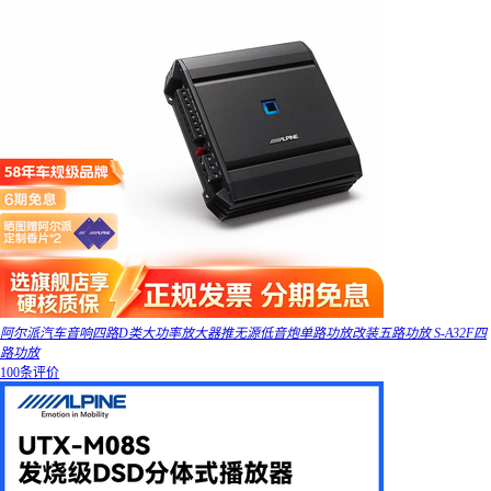
阿尔派汽车音响四路D类大功率放大器推无源低音炮单路功放改装五路功放 S-A32F四
路功放
100条评价