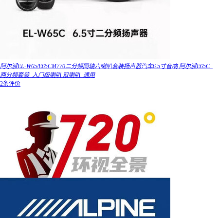
阿尔派EL-W65/E65CM770二分频同轴六喇叭套装扬声器汽车6.5寸音响 阿尔派E65C_
两分频套装_入门级喇叭 双喇叭_通用
2条评价