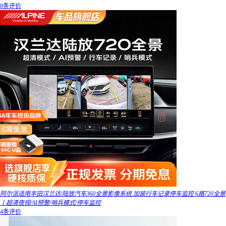
0条评价
阿尔派适用丰田汉兰达/陆放汽车360全景影像系统 加装行车记录停车监控 6路720全景
丨超清夜视/AI预警/哨兵模式/停车监控
4条评价