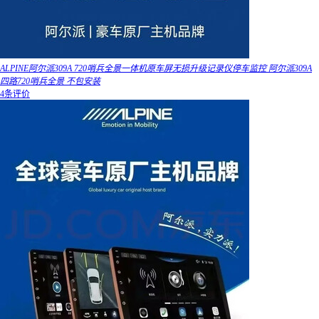
ALPINE阿尔派309A 720哨兵全景一体机原车屏无损升级记录仪停车监控 阿尔派309A
四路720哨兵全景 不包安装
4条评价