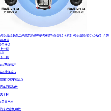
阿尔派级车载二分频套装扬声器汽车音响改装6.5寸喇叭 阿尔派DM65C+DM65_六喇
叭套装
0条评价
上一页
1/5
下一页
usb车载蓝牙
马6升级模块
京东北航车载蓝牙
汽车四路功放
麦卡拉
u盘量产cd
汽车收音机功放