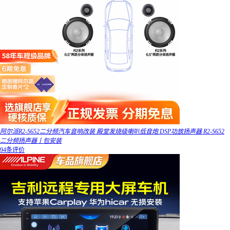
阿尔派R2-S652二分频汽车音响改装 殿堂发烧级喇叭低音炮 DSP功放扬声器 R2-S652
二分频扬声器丨包安装
94条评价