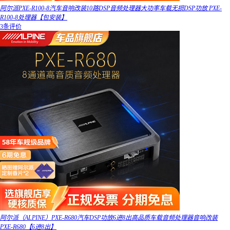
阿尔派PXE-R100-8汽车音响改装10路DSP音频处理器大功率车载无损DSP功放 PXE-
R100-8处理器【包安装】
3条评价
阿尔派（ALPINE）PXE-R680汽车DSP功放6进8出高品质车载音频处理器音响改装
PXE-R680【6进8出】