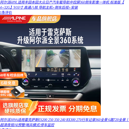
阿尔派609L适用丰田本田大众日产汽车载导航中控屏360倒车影像一体机 标准版【
4+32G】9/10寸 高通八核 导航主机+倒车后视+安装
1条评价
阿尔派309A适用雷克萨斯ES200 250 350 240 RX300 270行车记录360全景 6路720全景丨
超清夜视/AI预警/哨兵模式/停车监控