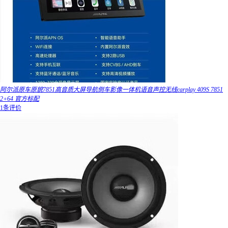
阿尔派原车原貌7851高音质大屏导航倒车影像一体机语音声控无线carplay 409S 7851
2+64 官方标配
1条评价