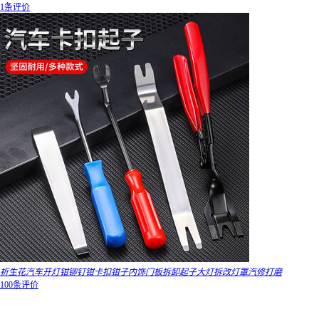
1条评价
祈生花汽车开灯钳铆钉钳卡扣钳子内饰门板拆卸起子大灯拆改灯罩汽修打磨
100条评价