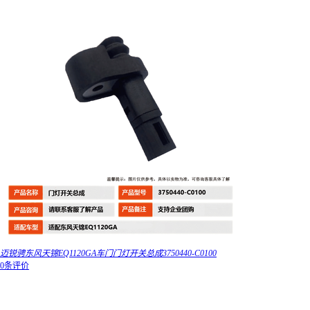
迈锐骋东风天锦EQ1120GA车门门灯开关总成3750440-C0100
0条评价