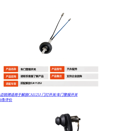
迈锐骋适用于解放CA1125J 门灯开关/车门警报开关
0条评价