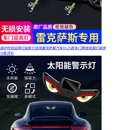
极护时刻迎宾灯投影灯适用雷克萨斯汽车10-25款车门照地氛围灯装饰
70条评价