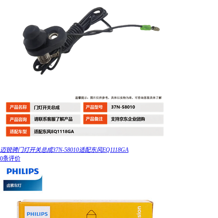
迈锐骋门灯开关总成37N-58010适配东风EQ1118GA
0条评价