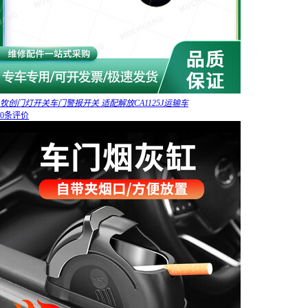
牧创门灯开关车门警报开关 适配解放CA1125J运输车
0条评价