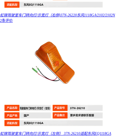
虹锦驾驶室车门转向灯/示宽灯（右侧)37N-26220东风1118GA/2102/2102N
2条评价
虹锦驾驶室车门转向灯/示宽灯（左侧） 37N-26210适配东风EQ1118GA