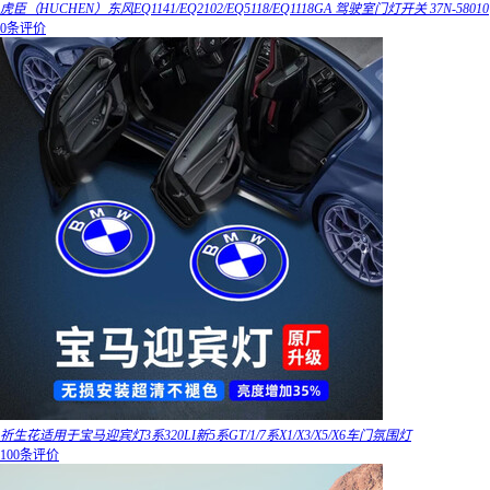
虎臣（HUCHEN）东风EQ1141/EQ2102/EQ5118/EQ1118GA 驾驶室门灯开关 37N-58010
0条评价
祈生花适用于宝马迎宾灯3系320LI新5系GT/1/7系X1/X3/X5/X6车门氛围灯
100条评价