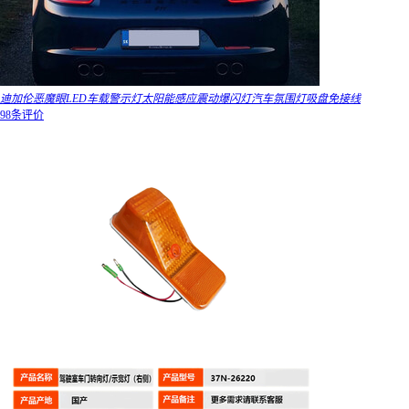
迪加伦恶魔眼LED车载警示灯太阳能感应震动爆闪灯汽车氛围灯吸盘免接线
98条评价