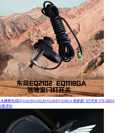
大狮熊东风EQ1141/EQ2102/EQ5118/EQ1118GA 驾驶室门灯开关 37N-58010
0条评价