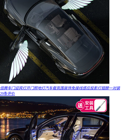
倍腾车门迎宾灯开门照地灯汽车载氛围装饰免接线感应投影灯翅膀一对装
29条评价