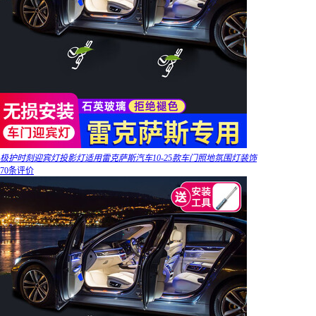
极护时刻迎宾灯投影灯适用雷克萨斯汽车10-25款车门照地氛围灯装饰
70条评价