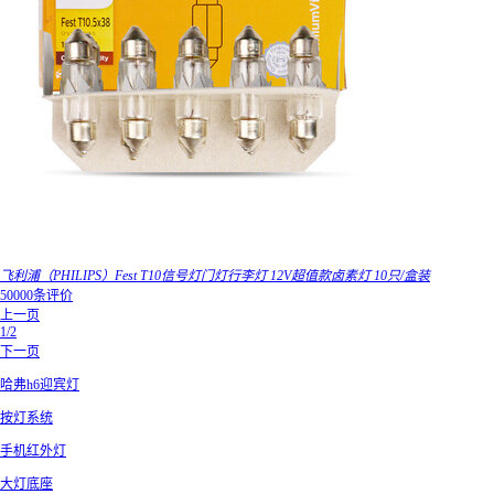
飞利浦（PHILIPS）Fest T10信号灯门灯行李灯 12V超值款卤素灯 10只/盒装
50000条评价
上一页
1/2
下一页
哈弗h6迎宾灯
按灯系统
手机红外灯
大灯底座