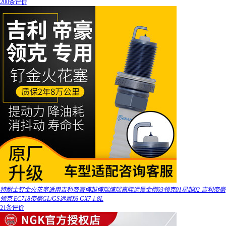
200条评价
特耐士钌金火花塞适用吉利帝豪博越博瑞缤瑞嘉际远景金刚03领克01星越02 吉利帝豪
领克 EC718帝豪GL/GS远景X6 GX7 1.8L
21条评价