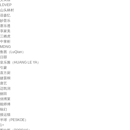
LDVEP
山头林村
语森忆
妙普乐
赛乐透
享家美
三栖虎
中掌柜
MDNG
鲁茜（LuQian）
日曌
皇乐雅（HUANG LE YA）
引蒙
喜方厨
婕茵桐
唐艺
迈凯润
丽田
俏博莱
能师傅
咏幻
接运猫
半球（PESKOE）
1+