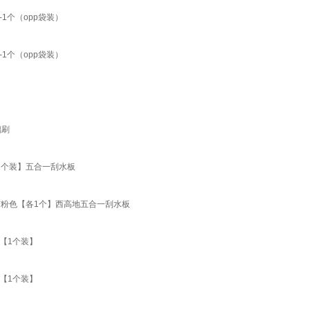
1个（opp袋装）
1个（opp袋装）
璃刷
1个装】五合一刮水板
杏粉色【各1个】西高地五合一刮水板
【1个装】
【1个装】