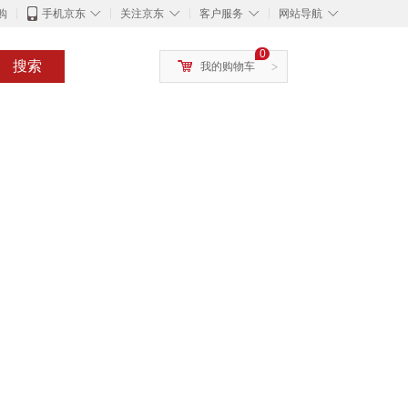
◇
◇
◇
◇
购
手机京东
关注京东
客户服务
网站导航
0
搜索
我的购物车
>