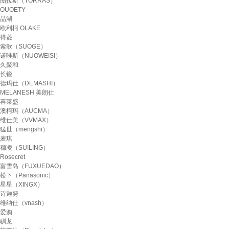
图拉斯（TORRAS）
OUOETY
品湖
欧利柯 OLAKE
得菱
索歌（SUOGE）
诺唯斯（NUOWEISI）
久聚和
长锐
德玛仕（DEMASHI）
MELANESH 美朗仕
喜莱盛
澳柯玛（AUCMA）
维仕美（VVMAX）
猛世（mengshi）
麦琪
穗凌（SUILING）
Rosecret
富雪岛（FUXUEDAO）
松下（Panasonic）
星星（XINGX）
诗迦努
维纳仕（vnash）
爱购
驯龙