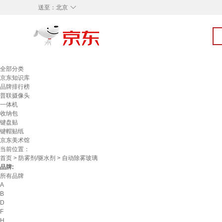
◇
送至：
北京
全部分类
京东知识库
品牌排行榜
普联摄像头
一体机
收纳包
键盘贴
键帽贴纸
京东美术馆
当前位置：
首页
>
防雾剂/驱水剂
> 自动除雾玻璃
品牌:
所有品牌
A
B
D
F
H