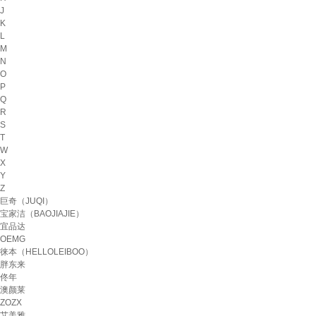
J
K
L
M
N
O
P
Q
R
S
T
W
X
Y
Z
巨奇（JUQI）
宝家洁（BAOJIAJIE）
宜品达
OEMG
徕本（HELLOLEIBOO）
胖东来
佟年
澳颜莱
ZOZX
艾美雅