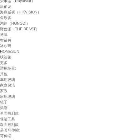
荣事达（Royalstar）
康伯龙
海康威视（HIKVISION）
鱼乐多
鸿迪（HONGDI）
野兽派（THE BEAST）
博津
智链兴
冰尔玛
HOMESUN
狄波顿
更多
适用场景:
其他
车用玻璃
家庭保洁
家政
家用玻璃
镜子
类别:
单面擦刮款
保洁工具
双面擦刮款
是否可伸缩:
可伸缩