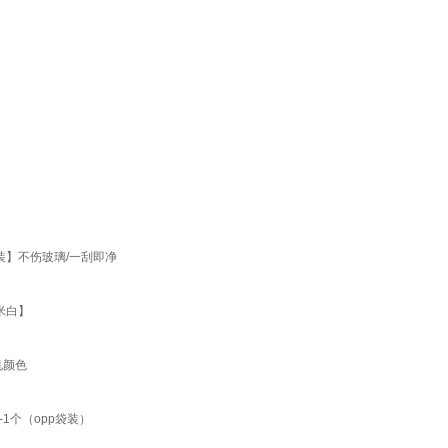
装】不伤玻璃/一刮即净
米白】
机颜色
1个（opp袋装）