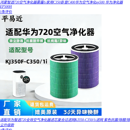
鸿蒙智选720空气净化器雾霾1i家用C350卧室C400华为空气净化ep500 华为净化器
EP500H
1条评价
适配华为智选720全效空气净化器滤芯复合过滤网KJ350-C350/1i滤网 紫色抗菌/除醛/除
尘升级款