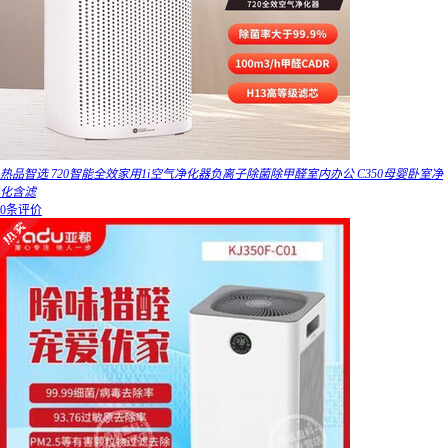
热品智选 720智能全效家用1i空气净化器负离子除菌除甲醛室内办公 C350母婴卧室净
化含滤
0条评价