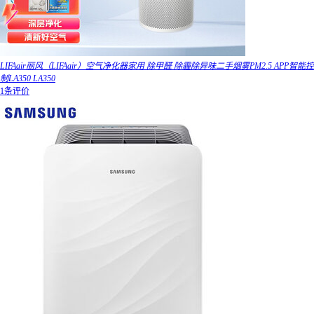
LIFAair丽风（LIFAair）空气净化器家用 除甲醛 除霾除异味二手烟雾PM2.5 APP智能控
制LA350 LA350
1条评价