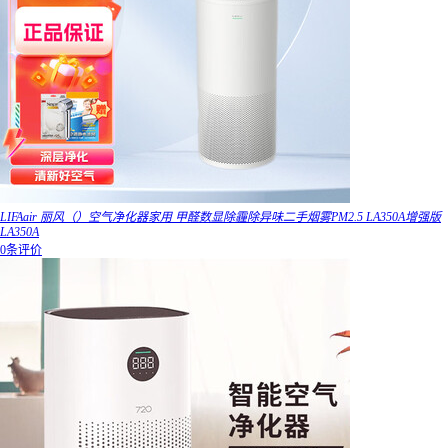
LIFAair 丽风（）空气净化器家用 甲醛数显除霾除异味二手烟雾PM2.5 LA350A增强版
LA350A
0条评价