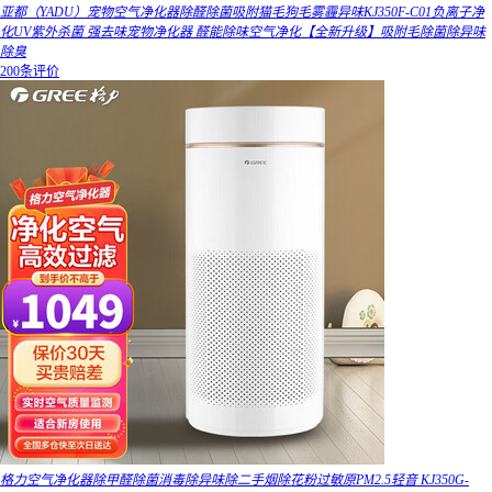
亚都（YADU）宠物空气净化器除醛除菌吸附猫毛狗毛雾霾异味KJ350F-C01负离子净
化UV紫外杀菌 强去味宠物净化器 醛能除味空气净化【全新升级】吸附毛除菌除异味
除臭
200条评价
格力空气净化器除甲醛除菌消毒除异味除二手烟除花粉过敏原PM2.5轻音 KJ350G-