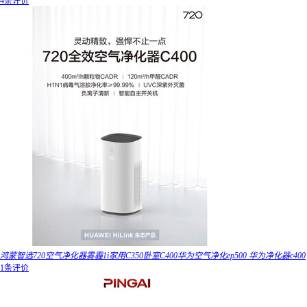
4条评价
鸿蒙智选720空气净化器雾霾1i家用C350卧室C400华为空气净化ep500 华为净化器c400
1条评价