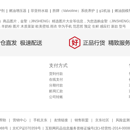
护剂
|
燃油增压器
|
菲亚特水箱
|
胜牌（Valvoline）系统养护
|
g1机油
|
燃油脱模
NG）商品图片，金聖（JINSHENG）精选图片大全等信息，为您选购金聖（JINSH
具
羊奶粉
图片
木质菜架
欧美壁纸
雨衣
华为手机
范思哲
预定
生鲜
感应灯
新款
型号
好
直发，极速配送
正品行货，精致服务
支付方式
货到付款
在线支付
分期付款
邮局汇款
公司转账
帮助
|
营销中心
|
手机京东
|
友情链接
|
销售联盟
|
京东社区
|
风险监测
088号
| 京ICP证070359号 |
互联网药品信息服务资格证编号(京)-经营性-2014-0008