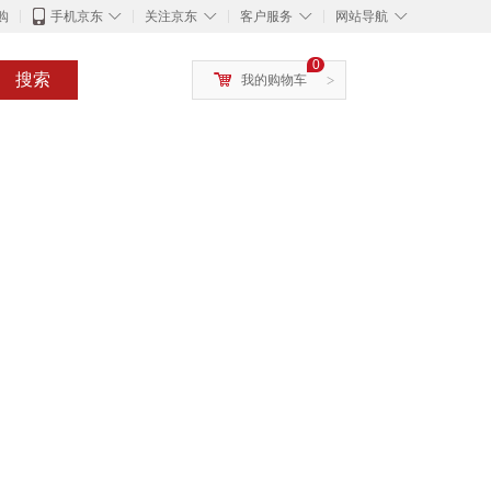
◇
◇
◇
◇
购
手机京东
关注京东
客户服务
网站导航
0
搜索
我的购物车
>