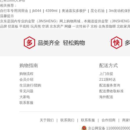
已有
1000
人评价
相关推荐：
自行车专用润滑油
|
jb044
|
4399ml
|
奥迪嘉实多极护
|
昆仑石油
|
3m发动机保
温馨提示
京东是国内专业的金聖（JINSHENG）网上购物商城，本频道提供金聖（JINSHE
品牌
切菜板
平底鞋
玩具熊
空调
京东房产
网赚
一次性袜子
京粉
去角质咖喱
北欧家
多
快
品类齐全，轻松购物
多仓
购物指南
配送方式
购物流程
上门自提
会员介绍
211限时达
生活旅行/团购
配送服务查询
常见问题
配送费收取标准
大家电
海外配送
联系客服
关于我们
|
联系我们
|
联系客服
|
合作招商
|
商家
京公网安备 11000002000