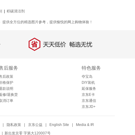
剂
|
积碳清洁剂
ENG）提供全方位的精选图片参考，提供愉悦的网上购物体验！
省
天天低价，畅选无忧
售后服务
特色服务
售后政策
夺宝岛
价格保护
DIY装机
退款说明
延保服务
返修/退换货
京东E卡
取消订单
京东通信
京东JD+
|
隐私政策
|
京东公益
|
English Site
|
Media & IR
| 新出发京零 字第大120007号