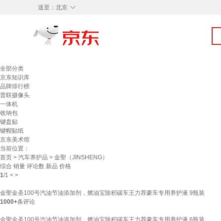
◇
送至：
北京
全部分类
京东知识库
品牌排行榜
普联摄像头
一体机
收纳包
键盘贴
键帽贴纸
京东美术馆
当前位置：
首页
>
汽车养护品
> 金聖（JINSHENG）
综合
销量
评论数
新品
价格
1
/
1
<
>
金聖金圣100号汽油节油添加剂，燃油宝除积碳车王力荐豪车专用养护液 9瓶装
1000+
条评论
金聖金圣100号汽油节油添加剂，燃油宝除积碳车王力荐豪车专用养护液 6瓶装