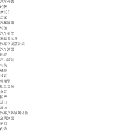
汽车外饰
轮毂
摩托车
居家
汽车玻璃
轮胎
汽车引擎
车载显示屏
汽车空调蒸发箱
汽车漆面
瓶装
压力罐装
箱装
桶装
袋装
促销装
组合套装
盒装
国产
进口
漆面
汽车挡风玻璃外侧
金属漆面
侧挡
内饰