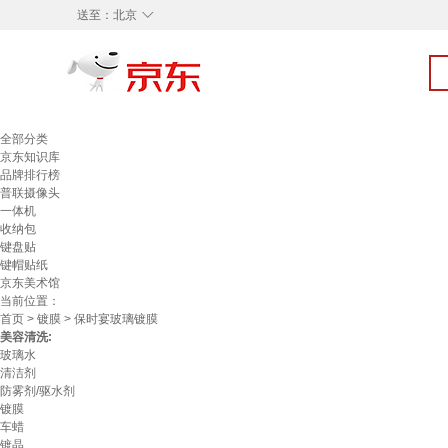
◇
送至：
北京
全部分类
京东知识库
品牌排行榜
普联摄像头
一体机
收纳包
键盘贴
键帽贴纸
京东美术馆
当前位置：
首页
>
镀膜
> 保时宴玻璃镀膜
美容清洗:
玻璃水
清洁剂
防雾剂/驱水剂
镀膜
车蜡
镀晶