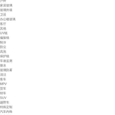
户外
家居玻璃
玻璃外墙
卫浴
办公楼玻璃
客厅
其他
UV镜
偏振镜
制冷
防尘
高泡
保护镜
车速监测
驱水
玻璃防雾
清洁
客车
MPV
货车
轿车
SUV
越野车
特殊定制
汽车内饰