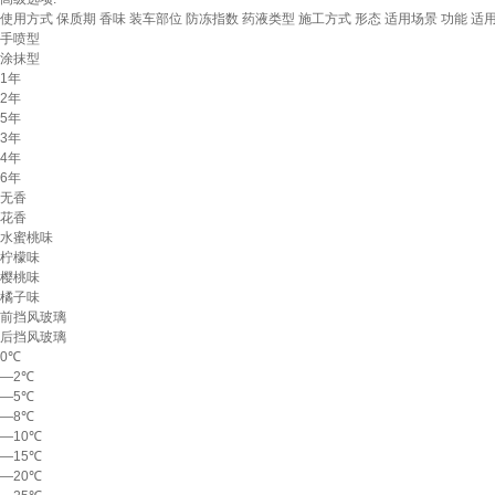
使用方式
保质期
香味
装车部位
防冻指数
药液类型
施工方式
形态
适用场景
功能
适
手喷型
涂抹型
1年
2年
5年
3年
4年
6年
无香
花香
水蜜桃味
柠檬味
樱桃味
橘子味
前挡风玻璃
后挡风玻璃
0℃
—2℃
—5℃
—8℃
—10℃
—15℃
—20℃