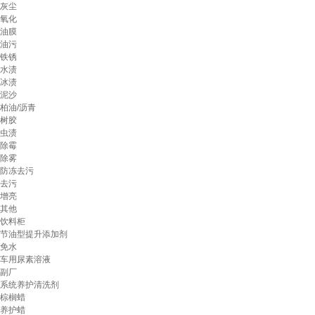
灰尘
氧化
油膜
油污
铁锈
水渍
冰渍
泥沙
柏油/沥青
树胶
虫渍
除霉
除雾
防冻去污
去污
增亮
其他
饮料柜
节油型提升添加剂
免水
车用尿素溶液
副厂
系统养护清洗剂
棕榈蜡
养护蜡