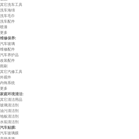
其它洗车工具
洗车海绵
洗车毛巾
洗车配件
喷漆
更多
维修保养:
汽车玻璃
维修配件
汽车养护品
改装配件
雨刷
其它汽修工具
外观件
内饰系统
更多
家庭环境清洁:
其它清洁用品
玻璃清洁剂
油污清洁剂
地板清洁剂
水垢清洁剂
汽车贴膜:
汽车玻璃膜
高级选项: