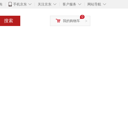
◇
◇
◇
◇
购
手机京东
关注京东
客户服务
网站导航
0
搜索
我的购物车
>