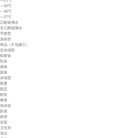
—25℃
—30℃
—36℃
—37℃
乙醇玻璃水
非乙醇玻璃水
手喷型
涂抹型
单品（不包施工）
非浓缩型
软胶状
乳状
液体
固体
浓缩型
喷雾
固态
粉状
膏状
泡沫状
卧室
厨房
浴室
卫生间
清洁