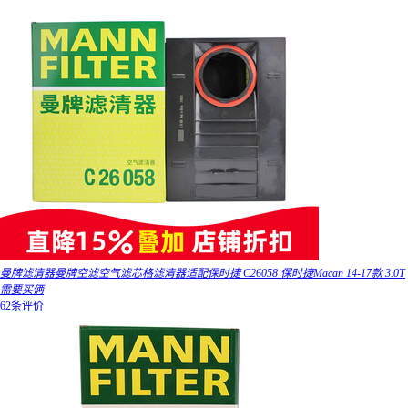
曼牌滤清器曼牌空滤空气滤芯格滤清器适配保时捷 C26058 保时捷Macan 14-17款 3.0T
需要买俩
62条评价