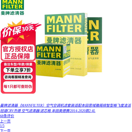
曼牌滤清器（MANNFILTER）空气空调机滤套装适配本田思域雅阁缤智型格飞度凌派
冠道CRV杰德 空气滤清器/滤芯格 本田奥德赛/2014-2020款2.4L
68条评价
上一页
1/5
下一页