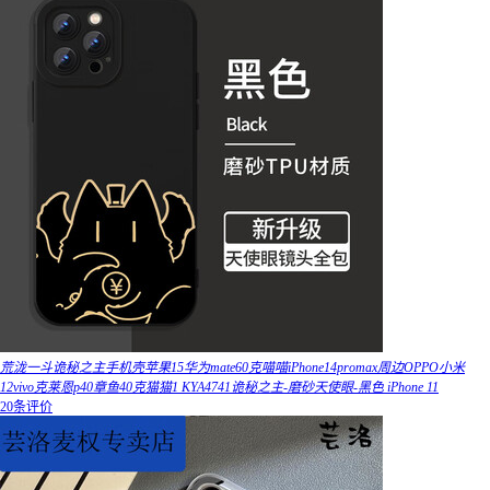
荒泷一斗诡秘之主手机壳苹果15华为mate60克喵喵iPhone14promax周边OPPO小米
12vivo克莱恩p40章鱼40克猫猫1 KYA4741诡秘之主-磨砂天使眼-黑色 iPhone 11
20条评价