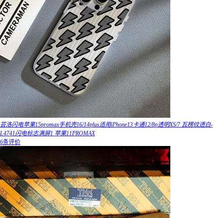
芸洛闪电苹果15promax手机壳16/14plus适用iPhone13卡通12/8p透明XS/7 瓦楞纹透白-
L4741闪电标志满屏1 苹果11PROMAX
6条评价