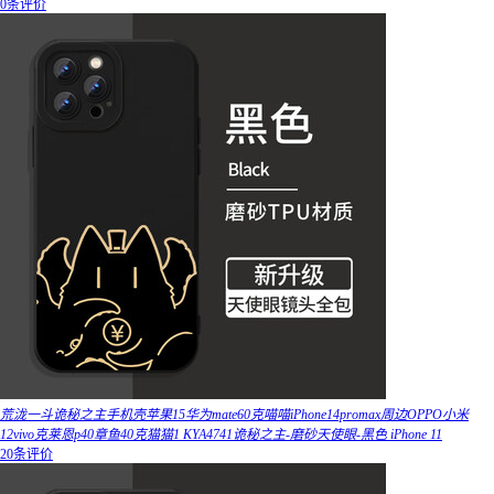
0条评价
荒泷一斗诡秘之主手机壳苹果15华为mate60克喵喵iPhone14promax周边OPPO小米
12vivo克莱恩p40章鱼40克猫猫1 KYA4741诡秘之主-磨砂天使眼-黑色 iPhone 11
20条评价