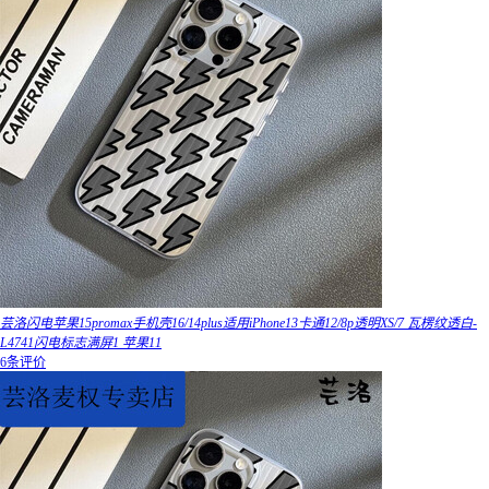
芸洛闪电苹果15promax手机壳16/14plus适用iPhone13卡通12/8p透明XS/7 瓦楞纹透白-
L4741闪电标志满屏1 苹果11
6条评价