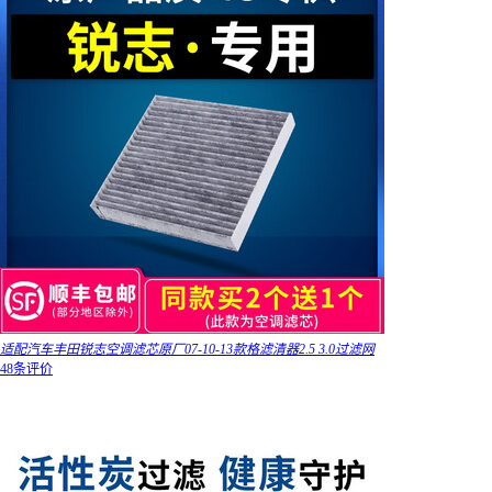
适配汽车丰田锐志空调滤芯原厂07-10-13款格滤清器2.5 3.0过滤网
48条评价