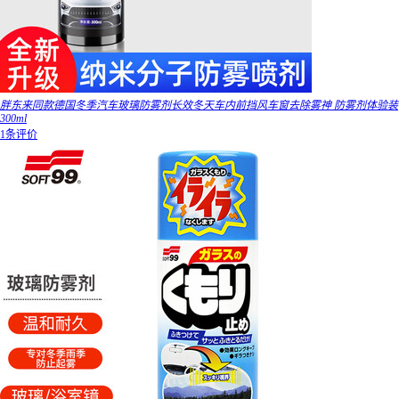
胖东来同款德国冬季汽车玻璃防雾剂长效冬天车内前挡风车窗去除雾神 防雾剂体验装
300ml
1条评价