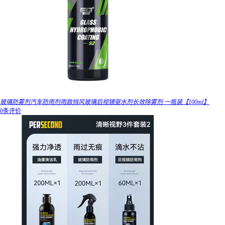
玻璃防雾剂汽车防雨剂雨敌挡风玻璃后视镜驱水剂长效除雾剂 一瓶装【100ml】
0条评价