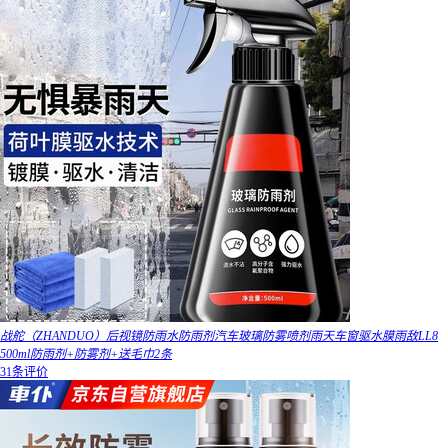
战舵（ZHANDUO）后视镜防雨水防雨剂汽车玻璃防雾喷剂雨天车窗驱水膜雨敌LL8
500ml防雨剂+防雾剂+送毛巾2条
31条评价