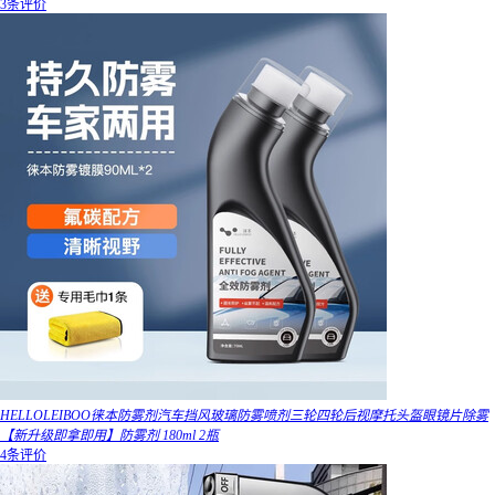
3条评价
HELLOLEIBOO徕本防雾剂汽车挡风玻璃防雾喷剂三轮四轮后视摩托头盔眼镜片除雾
【新升级即拿即用】防雾剂 180ml 2瓶
4条评价