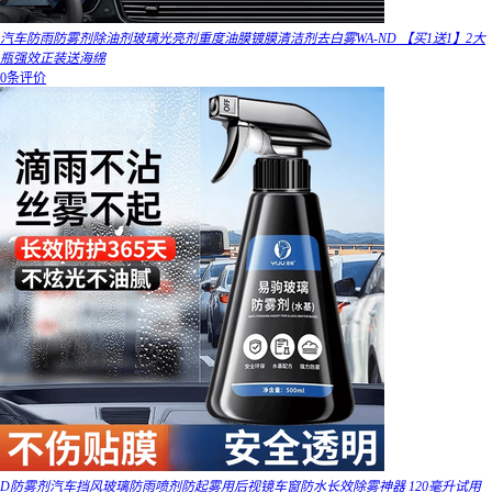
汽车防雨防雾剂除油剂玻璃光亮剂重度油膜镀膜清洁剂去白雾WA-ND 【买1送1】2大
瓶强效正装送海绵
0条评价
D防雾剂汽车挡风玻璃防雨喷剂防起雾用后视镜车窗防水长效除雾神器 120毫升试用