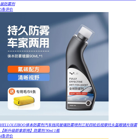
装防雾剂
5条评价
HELLOLEIBOO徕本防雾剂汽车挡风玻璃防雾喷剂三轮四轮后视摩托头盔眼镜片除雾
【新升级即拿即用】防雾剂 90ml 1瓶
4条评价