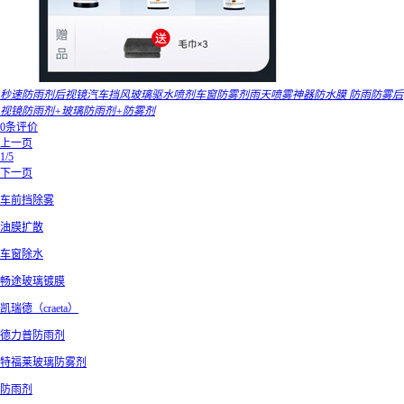
秒速防雨剂后视镜汽车挡风玻璃驱水喷剂车窗防雾剂雨天喷雾神器防水膜 防雨防雾后
视镜防雨剂+玻璃防雨剂+防雾剂
0条评价
上一页
1/5
下一页
车前挡除雾
油膜扩散
车窗除水
畅途玻璃镀膜
凯瑞德（craeta）
德力普防雨剂
特福莱玻璃防雾剂
防雨剂