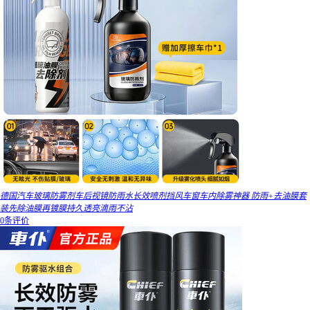
德国汽车玻璃防雾剂车后视镜防雨水长效喷剂挡风车窗车内除雾神器 防雨+去油膜套
装先除油膜再镀膜持久透亮滴雨不沾
0条评价