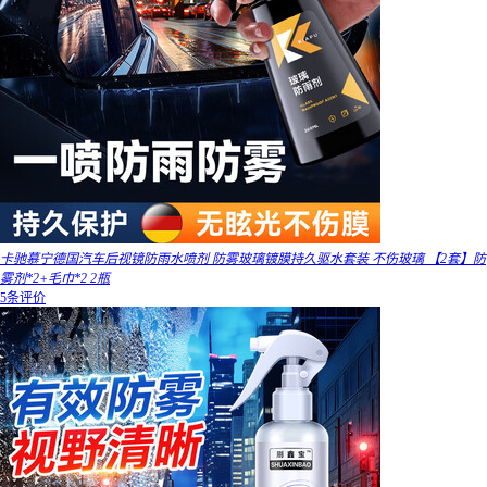
卡驰慕宁德国汽车后视镜防雨水喷剂 防雾玻璃镀膜持久驱水套装 不伤玻璃 【2套】防
雾剂*2+毛巾*2 2瓶
5条评价