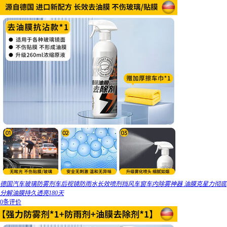
德国汽车玻璃防雾剂车后视镜防雨水长效喷剂挡风车窗车内除雾神器 油膜克星力彻底
分解油膜持久透亮180天
0条评价