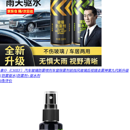
車仆（CHIEF）汽车玻璃防雾喷剂车窗除雾剂前挡风玻璃后视镜去雾神第九代新升级
[防雾驱水]防雾剂+驱水剂
0条评价