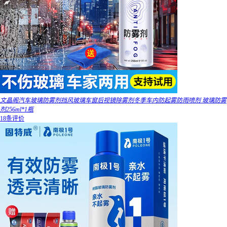
文晶阁汽车玻璃防雾剂挡风玻璃车窗后视镜除雾剂冬季车内防起雾防雨喷剂 玻璃防雾
剂256ml*1瓶
18条评价