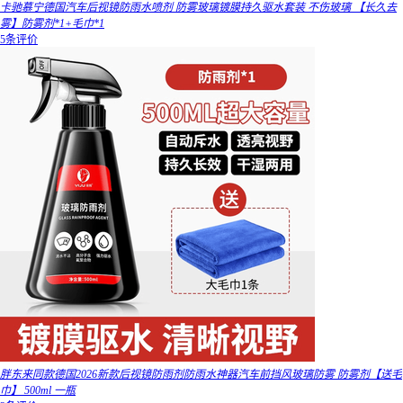
卡驰慕宁德国汽车后视镜防雨水喷剂 防雾玻璃镀膜持久驱水套装 不伤玻璃 【长久去
雾】防雾剂*1+毛巾*1
5条评价
胖东来同款德国2026新款后视镜防雨剂防雨水神器汽车前挡风玻璃防雾 防雾剂【送毛
巾】 500ml 一瓶