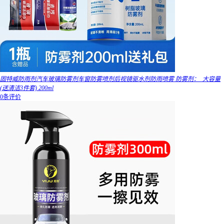
固特威防雨剂汽车玻璃防雾剂车窗防雾喷剂后视镜驱水剂防雨喷雾 防雾剂：_大容量
(送清洁3件套) 200ml
0条评价