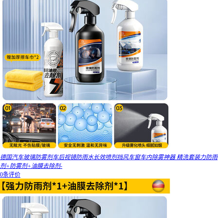
德国汽车玻璃防雾剂车后视镜防雨水长效喷剂挡风车窗车内除雾神器 精洗套装力防雨
剂+防雾剂+油膜去除剂-
0条评价