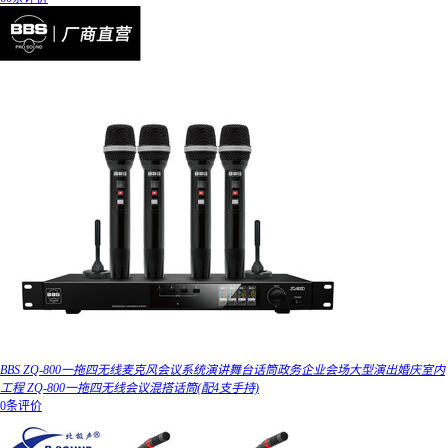
BBS ZQ-800一拖四无线麦克风会议系统演讲舞台话筒政务企业会场大型演出婚庆室内
工程 ZQ-800一拖四无线会议混搭话筒(配4支手持)
0条评价