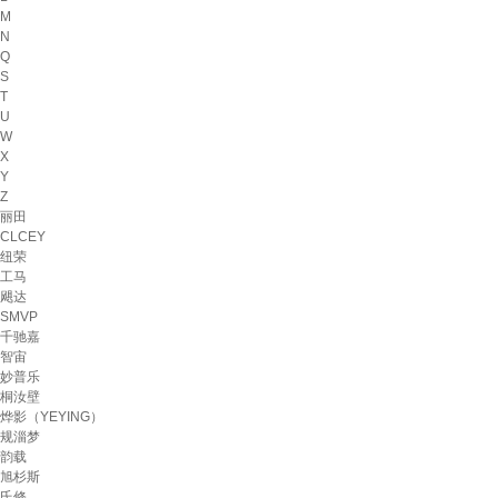
M
N
Q
S
T
U
W
X
Y
Z
丽田
CLCEY
纽荣
工马
飓达
SMVP
千驰嘉
智宙
妙普乐
桐汝壁
烨影（YEYING）
规淄梦
韵载
旭杉斯
氏修