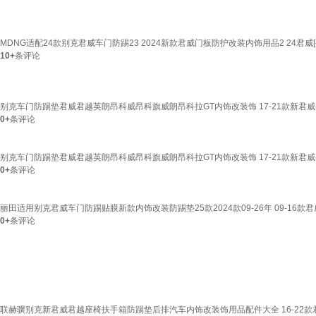
MDNG适配24款别克君威车门防踢23 2024新款君威门板防护改装内饰用品2 24君威[
10+
条评论
别克车门防踢垫君威君越英朗昂科威昂科旗威朗昂科拉GT内饰改装饰 17-21款新君威-
0+
条评论
别克车门防踢垫君威君越英朗昂科威昂科旗威朗昂科拉GT内饰改装饰 17-21款新君威-
0+
条评论
丽田适用别克君威车门防踢贴膜新款内饰改装防踢垫25款2024款09-26年 09-16款
0+
条评论
联赫骥别克新君威君越座椅扶手箱防踢垫后排汽车内饰改装饰用品配件大全 16-22