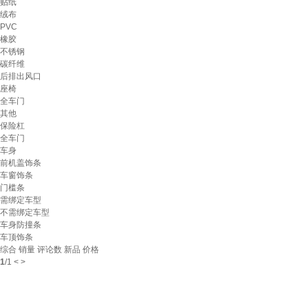
贴纸
绒布
PVC
橡胶
不锈钢
碳纤维
后排出风口
座椅
全车门
其他
保险杠
全车门
车身
前机盖饰条
车窗饰条
门槛条
需绑定车型
不需绑定车型
车身防撞条
车顶饰条
综合
销量
评论数
新品
价格
1
/
1
<
>