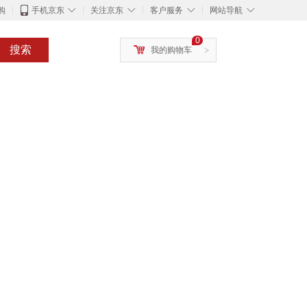
◇
◇
◇
◇
购
手机京东
关注京东
客户服务
网站导航
0
搜索
我的购物车
>