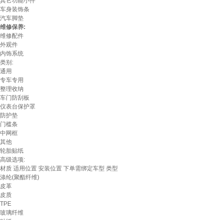
其它功能小件
车身装饰条
汽车脚垫
维修保养:
维修配件
外观件
内饰系统
类别:
通用
专车专用
整理收纳
车门防刮板
仪表台保护罩
防护垫
门槛条
中网框
其他
轮胎贴纸
高级选项:
材质
适用位置
安装位置
下单需绑定车型
类型
涤纶(聚酯纤维)
皮革
皮质
TPE
玻璃纤维