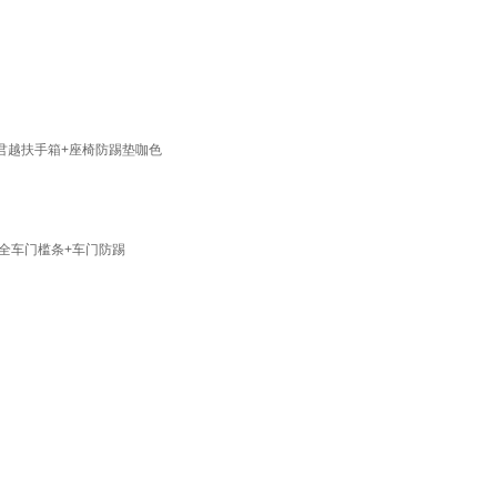
款君越扶手箱+座椅防踢垫咖色
[全车门槛条+车门防踢