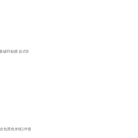
套碳纤贴膜 款式B
全包黑色米线1件套