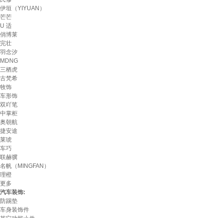
伊垣（YIYUAN）
芒芒
U 适
俏博莱
完壮
羽念汐
MDNG
三栖虎
古梵希
牧饰
车形饰
双吖笔
中掌柜
奥朝航
捷安途
莱琥
车巧
联赫骥
名帆（MINGFAN）
理橙
更多
汽车装饰:
防踢垫
车身装饰件