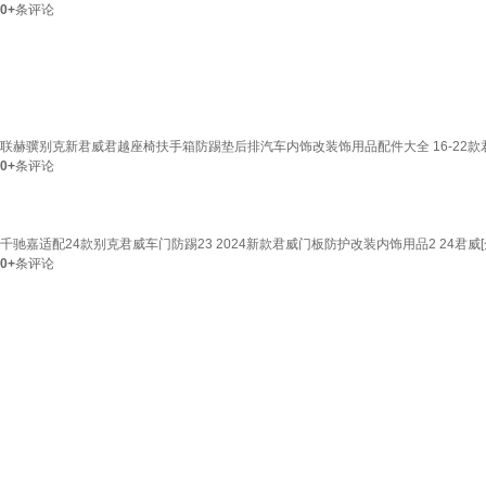
0+
条评论
联赫骥别克新君威君越座椅扶手箱防踢垫后排汽车内饰改装饰用品配件大全 16-22
0+
条评论
千驰嘉适配24款别克君威车门防踢23 2024新款君威门板防护改装内饰用品2 24君威
0+
条评论