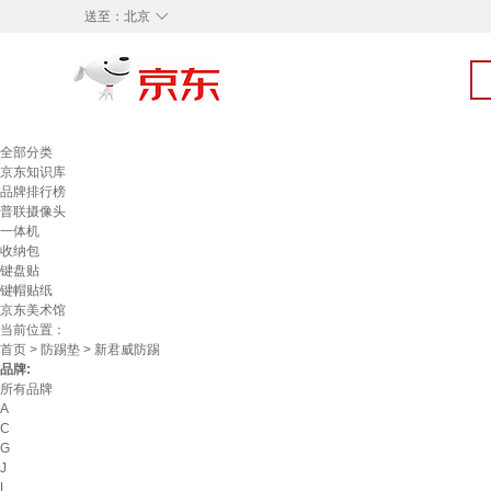
◇
送至：
北京
全部分类
京东知识库
品牌排行榜
普联摄像头
一体机
收纳包
键盘贴
键帽贴纸
京东美术馆
当前位置：
首页
>
防踢垫
> 新君威防踢
品牌:
所有品牌
A
C
G
J
L