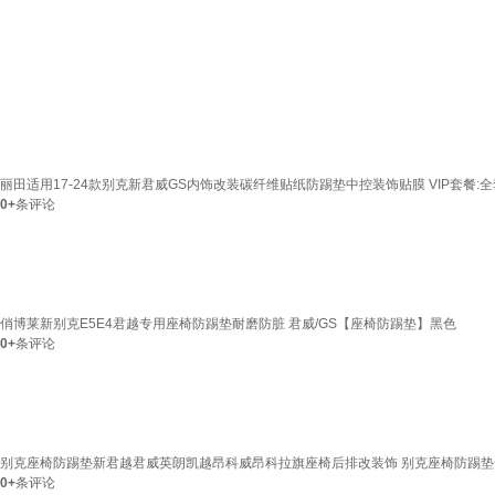
丽田适用17-24款别克新君威GS内饰改装碳纤维贴纸防踢垫中控装饰贴膜 VIP套餐:全
0+
条评论
俏博莱新别克E5E4君越专用座椅防踢垫耐磨防脏 君威/GS【座椅防踢垫】黑色
0+
条评论
别克座椅防踢垫新君越君威英朗凯越昂科威昂科拉旗座椅后排改装饰 别克座椅防踢垫
0+
条评论