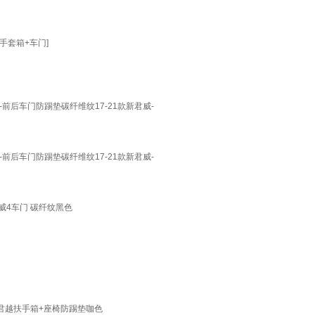
手套箱+车门]
前后车门防踢垫碳纤维纹17-21款新君威-
前后车门防踢垫碳纤维纹17-21款新君威-
君威4车门 碳纤纹黑色
款君越扶手箱+座椅防踢垫咖色