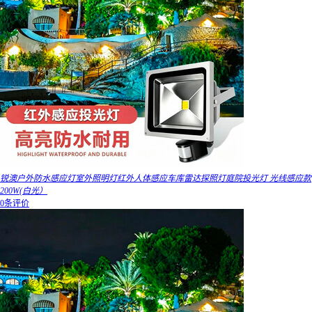
锐澳户外防水感应灯室外照明灯红外人体感应车库雷达探照灯庭院投光灯 光线感应款
200W(白光）
0条评价