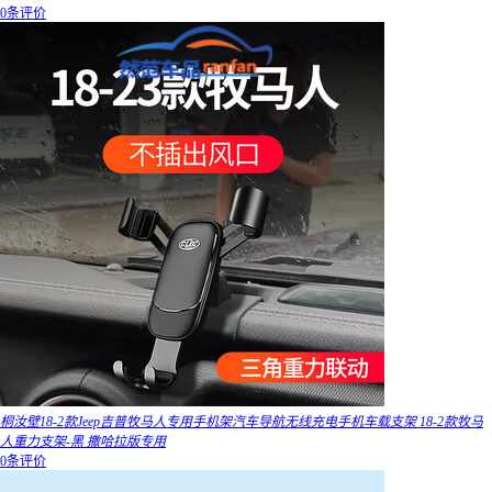
0条评价
桐汝壁18-2款Jeep吉普牧马人专用手机架汽车导航无线充电手机车载支架 18-2款牧马
人重力支架-黑 撒哈拉版专用
0条评价