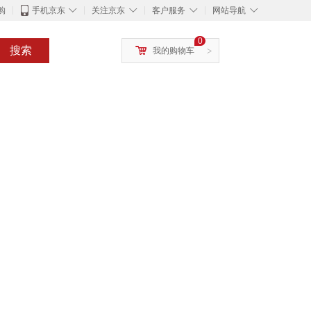
◇
◇
◇
◇
购
手机京东
关注京东
客户服务
网站导航
0
搜索
我的购物车
>