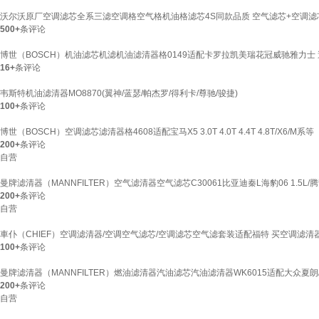
沃尔沃原厂空调滤芯全系三滤空调格空气格机油格滤芯4S同款品质 空气滤芯+空调滤芯
500+
条评论
博世（BOSCH）机油滤芯机滤机油滤清器格0149适配卡罗拉凯美瑞花冠威驰雅力士 
16+
条评论
韦斯特机油滤清器MO8870(翼神/蓝瑟/帕杰罗/得利卡/尊驰/骏捷)
100+
条评论
博世（BOSCH）空调滤芯滤清器格4608适配宝马X5 3.0T 4.0T 4.4T 4.8T/X6/M系等
200+
条评论
自营
曼牌滤清器（MANNFILTER）空气滤清器空气滤芯C30061比亚迪秦L海豹06 1.5L/腾势
200+
条评论
自营
車仆（CHIEF）空调滤清器/空调空气滤芯/空调滤芯空气滤套装适配福特 买空调滤清器送
100+
条评论
曼牌滤清器（MANNFILTER）燃油滤清器汽油滤芯汽油滤清器WK6015适配大众夏
200+
条评论
自营