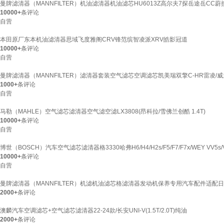
曼牌滤清器（MANNFILTER）机油滤清器机油滤芯HU6013Z高尔夫7探岳途岳CC蔚
10000+
条评论
自营
本田原厂东本机油滤清器思域飞度雅阁CRV锋范缤智凌派XRV皓影冠道
10000+
条评论
自营
曼牌滤清器（MANNFILTER）滤清器套装空气滤芯空调滤芯凯美瑞双擎C-HR雷凌/威
1000+
条评论
自营
马勒（MAHLE）空气滤芯滤清器空气滤空滤LX3808(昂科拉/雪佛兰创酷 1.4T)
10000+
条评论
自营
博世（BOSCH）汽车空气滤芯滤清器格3330哈弗H6/H4/H2s/F5/F7/F7x/WEY VV5s/
10000+
条评论
自营
曼牌滤清器（MANNFILTER）机滤机油滤芯格滤清器发动机保养专用汽车配件适配日产
2000+
条评论
澳麟汽车空调滤芯+空气滤芯滤清器22-24款/长安UNI-V(1.5T/2.0T)纯油
2000+
条评论