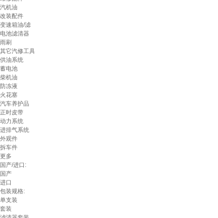
汽机油
改装配件
变速箱油/滤
电池滤清器
雨刷
其它汽修工具
供油系统
蓄电池
柴机油
防冻液
火花塞
汽车养护品
正时皮带
动力系统
进排气系统
外观件
拆车件
更多
国产/进口:
国产
进口
包装规格:
单支装
套装
滤清器套装