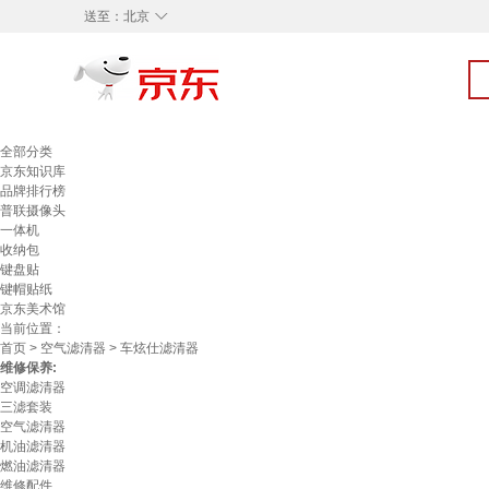
◇
送至：
北京
全部分类
京东知识库
品牌排行榜
普联摄像头
一体机
收纳包
键盘贴
键帽贴纸
京东美术馆
当前位置：
首页
>
空气滤清器
> 车炫仕滤清器
维修保养:
空调滤清器
三滤套装
空气滤清器
机油滤清器
燃油滤清器
维修配件