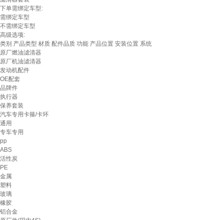
下单需绑定车型:
需绑定车型
不需绑定车型
高级选项:
类别
产品类型
材质
配件品质
功能
产品位置
安装位置
系统
原厂燃油滤清器
原厂机油滤清器
发动机配件
OE配套
品牌件
执行器
保养套装
汽车专用卡箍/卡环
通用
专车专用
pp
ABS
活性炭
PE
金属
塑料
玻璃
橡胶
铝合金