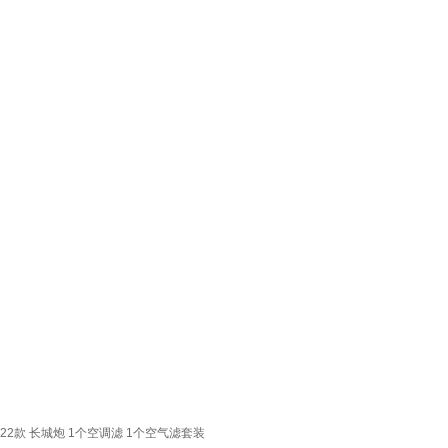
22款 长城炮 1个空调滤 1个空气滤套装