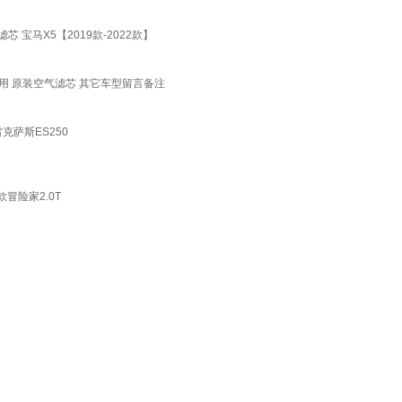
宝马X5【2019款-2022款】
用 原装空气滤芯 其它车型留言备注
克萨斯ES250
款冒险家2.0T