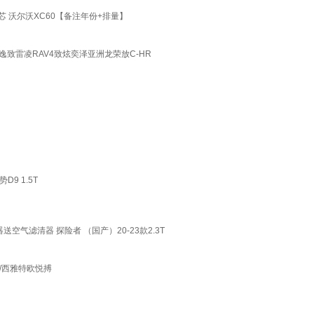
 沃尔沃XC60【备注年份+排量】
逸致雷凌RAV4致炫奕泽亚洲龙荣放C-HR
D9 1.5T
空气滤清器 探险者 （国产）20-23款2.3T
朗/西雅特欧悦搏