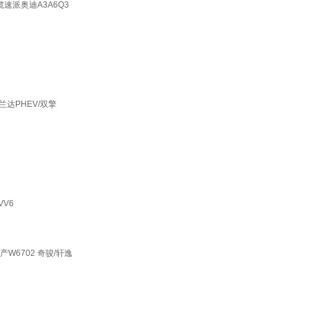
揽速派奥迪A3A6Q3
兰达PHEV/双擎
VV6
W6702 奇骏/轩逸