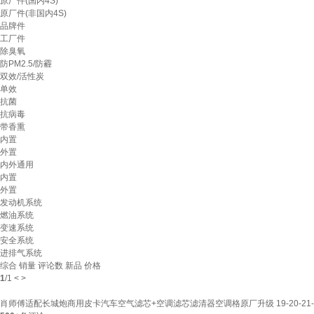
原厂件(国内4S)
原厂件(非国内4S)
品牌件
工厂件
除臭氧
防PM2.5/防霾
双效/活性炭
单效
抗菌
抗病毒
带香熏
内置
外置
内外通用
内置
外置
发动机系统
燃油系统
变速系统
安全系统
进排气系统
综合
销量
评论数
新品
价格
1
/
1
<
>
肖师傅适配长城炮商用皮卡汽车空气滤芯+空调滤芯滤清器空调格原厂升级 19-20-21-