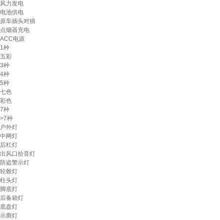
风力发电
电池供电
原车插头对插
点烟器充电
ACC电源
1种
五彩
3种
4种
5种
七色
彩色
7种
>7种
户外灯
中网灯
后杠灯
出风口拾音灯
防盗警示灯
轮毂灯
柱头灯
脚底灯
后备箱灯
底盘灯
示廓灯