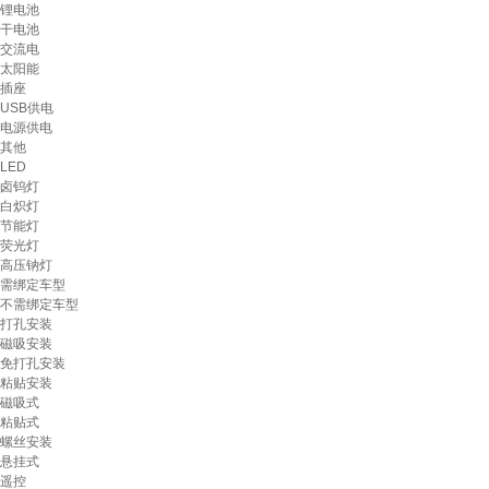
锂电池
干电池
交流电
太阳能
插座
USB供电
电源供电
其他
LED
卤钨灯
白炽灯
节能灯
荧光灯
高压钠灯
需绑定车型
不需绑定车型
打孔安装
磁吸安装
免打孔安装
粘贴安装
磁吸式
粘贴式
螺丝安装
悬挂式
遥控