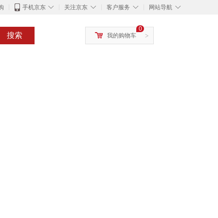
◇
◇
◇
◇
购
手机京东
关注京东
客户服务
网站导航
0
搜索
我的购物车
>