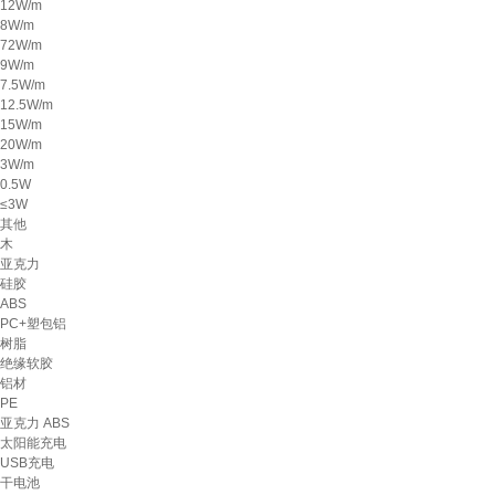
12W/m
8W/m
72W/m
9W/m
7.5W/m
12.5W/m
15W/m
20W/m
3W/m
0.5W
≤3W
其他
木
亚克力
硅胶
ABS
PC+塑包铝
树脂
绝缘软胶
铝材
PE
亚克力 ABS
太阳能充电
USB充电
干电池