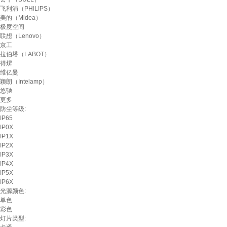
飞利浦（PHILIPS）
美的（Midea）
极度空间
联想（Lenovo）
京工
拉伯塔（LABOT）
得焺
维亿曼
颖朗（Intelamp）
悠驰
更多
防尘等级:
IP65
IP0X
IP1X
IP2X
IP3X
IP4X
IP5X
IP6X
光源颜色:
单色
彩色
灯片类型: