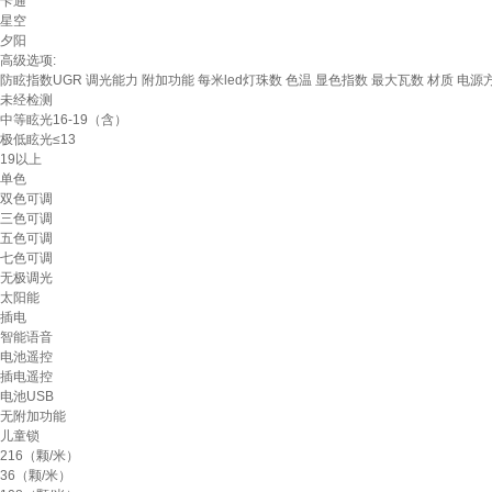
卡通
星空
夕阳
高级选项:
防眩指数UGR
调光能力
附加功能
每米led灯珠数
色温
显色指数
最大瓦数
材质
电源
未经检测
中等眩光16-19（含）
极低眩光≤13
19以上
单色
双色可调
三色可调
五色可调
七色可调
无极调光
太阳能
插电
智能语音
电池遥控
插电遥控
电池USB
无附加功能
儿童锁
216（颗/米）
36（颗/米）