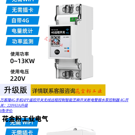
万客隆4G手机APP遥控开关无线远程控制智能芝麻开关断电警报水泵控制器 4G开
关：220V63A升级
0条评价