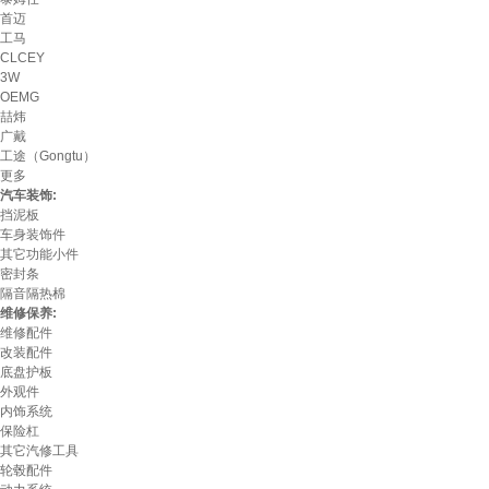
首迈
工马
CLCEY
3W
OEMG
喆炜
广戴
工途（Gongtu）
更多
汽车装饰:
挡泥板
车身装饰件
其它功能小件
密封条
隔音隔热棉
维修保养:
维修配件
改装配件
底盘护板
外观件
内饰系统
保险杠
其它汽修工具
轮毂配件