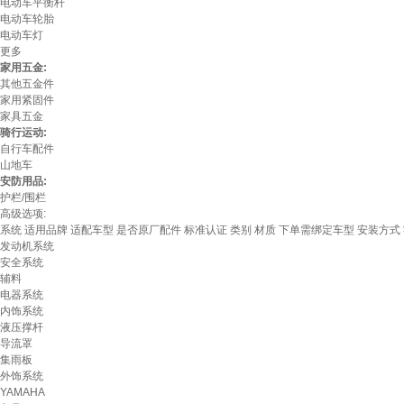
电动车平衡杆
电动车轮胎
电动车灯
更多
家用五金:
其他五金件
家用紧固件
家具五金
骑行运动:
自行车配件
山地车
安防用品:
护栏/围栏
高级选项:
系统
适用品牌
适配车型
是否原厂配件
标准认证
类别
材质
下单需绑定车型
安装方式
发动机系统
安全系统
辅料
电器系统
内饰系统
液压撑杆
导流罩
集雨板
外饰系统
YAMAHA