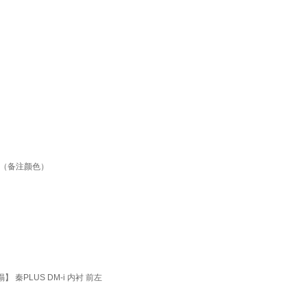
盖（备注颜色）
PLUS DM-i 内衬 前左