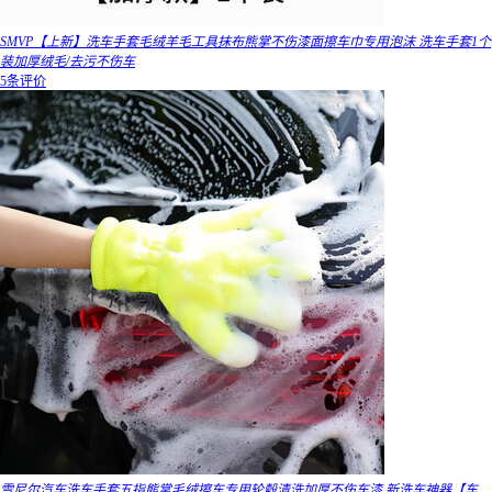
SMVP【上新】洗车手套毛绒羊毛工具抹布熊掌不伤漆面擦车巾专用泡沫 洗车手套1个
装加厚绒毛/去污不伤车
5条评价
雪尼尔汽车洗车手套五指熊掌毛绒擦车专用轮毂清洗加厚不伤车漆 新洗车神器【车