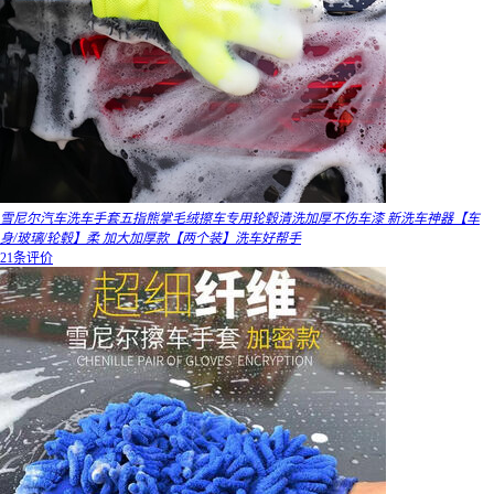
雪尼尔汽车洗车手套五指熊掌毛绒擦车专用轮毂清洗加厚不伤车漆 新洗车神器【车
身/玻璃/轮毂】柔 加大加厚款【两个装】洗车好帮手
21条评价