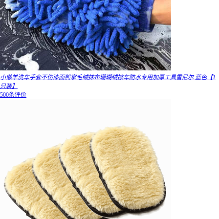
小懒羊洗车手套不伤漆面熊掌毛绒抹布珊瑚绒擦车防水专用加厚工具雪尼尔 蓝色【1
只装】
500条评价