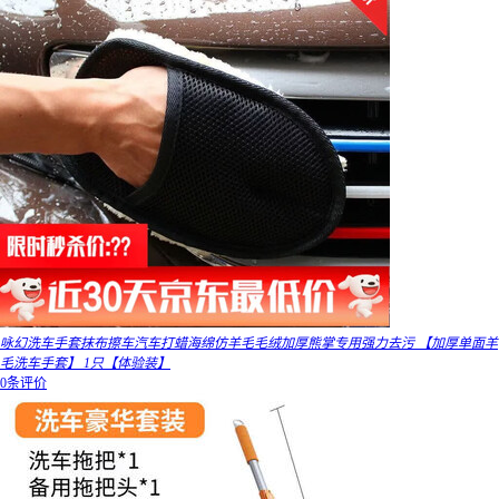
咏幻洗车手套抹布擦车汽车打蜡海绵仿羊毛毛绒加厚熊掌专用强力去污 【加厚单面羊
毛洗车手套】 1只【体验装】
0条评价