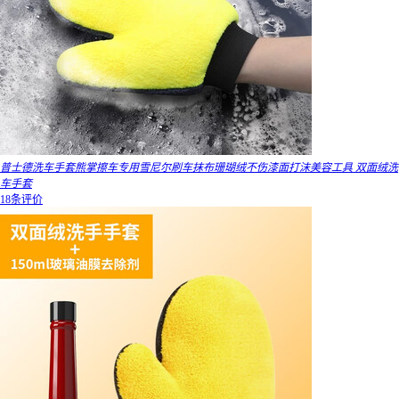
普士德洗车手套熊掌擦车专用雪尼尔刷车抹布珊瑚绒不伤漆面打沫美容工具 双面绒洗
车手套
18条评价