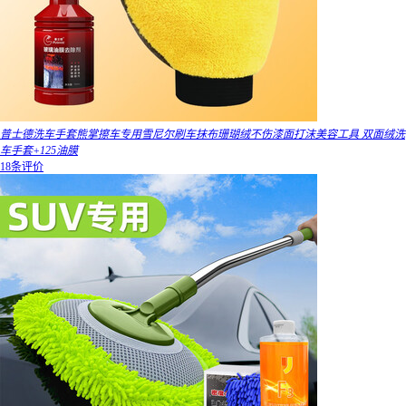
普士德洗车手套熊掌擦车专用雪尼尔刷车抹布珊瑚绒不伤漆面打沫美容工具 双面绒洗
车手套+125油膜
18条评价