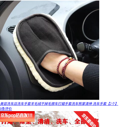
美容洗车店洗车手套羊毛绒不掉毛擦车打蜡手套洗车熊掌清神 洗车手套【2个】
0条评价