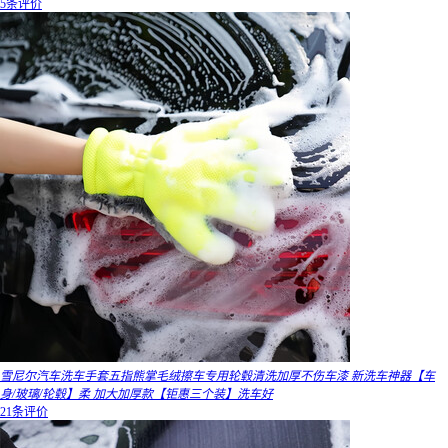
5条评价
雪尼尔汽车洗车手套五指熊掌毛绒擦车专用轮毂清洗加厚不伤车漆 新洗车神器【车
身/玻璃/轮毂】柔 加大加厚款【钜惠三个装】洗车好
21条评价