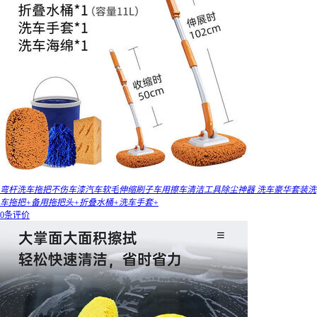
弯杆洗车拖把不伤车漆汽车软毛伸缩刷子车用擦车清洁工具除尘神器 洗车豪华套装洗
车拖把+备用拖把头+折叠水桶+洗车手套+
0条评价