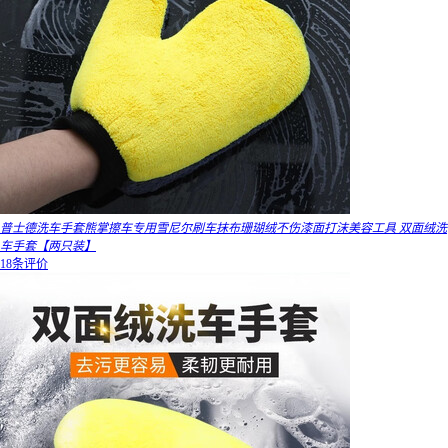
普士德洗车手套熊掌擦车专用雪尼尔刷车抹布珊瑚绒不伤漆面打沫美容工具 双面绒洗
车手套【两只装】
18条评价