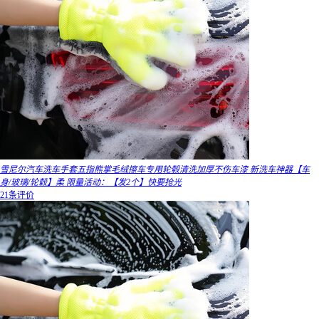
雪尼尔汽车洗车手套五指熊掌毛绒擦车专用轮毂清洗加厚不伤车漆 新洗车神器【车
身/玻璃/轮毂】柔 限量活动：【发2个】快要抢光
21条评价