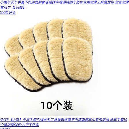
小懒羊洗车手套不伤漆面熊掌毛绒抹布珊瑚绒擦车防水专用加厚工具雪尼尔 加密加厚
雪尼尔【1只装】
500条评价
SMVP【上新】洗车手套毛绒羊毛工具抹布熊掌不伤漆面擦车巾专用泡沫 洗车手套10
个装加厚绒毛/去污不伤车