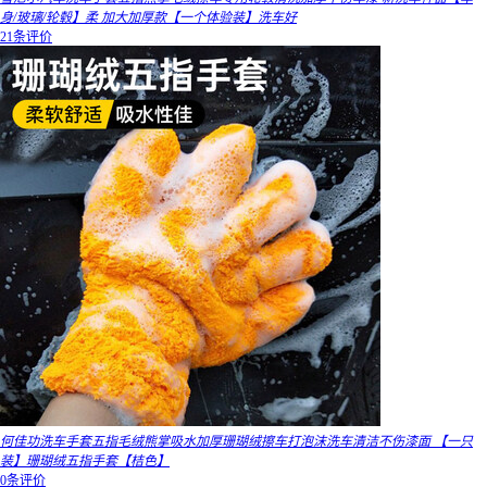
身/玻璃/轮毂】柔 加大加厚款【一个体验装】洗车好
21条评价
何佳功洗车手套五指毛绒熊掌吸水加厚珊瑚绒擦车打泡沫洗车清洁不伤漆面 【一只
装】珊瑚绒五指手套【桔色】
0条评价