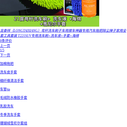
龙泰祥（LONGTAIXIANG）弯杆洗车刷子车用擦车神器专用汽车拖把除尘掸子家用全
套工具套装 T221SUV专用洗车刷+洗车液+手套+海绵
0条评价
上一页
1/5
下一页
加棉拖把
洗车皮手套
细纤维清洁手套
车管jia
毛绒防水橡胶手套
乳胶洗车
冬季洗车手套
珊瑚绒雪尼尔套组