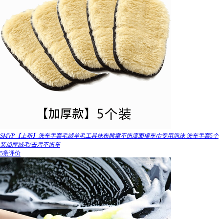
SMVP【上新】洗车手套毛绒羊毛工具抹布熊掌不伤漆面擦车巾专用泡沫 洗车手套5个
装加厚绒毛/去污不伤车
5条评价