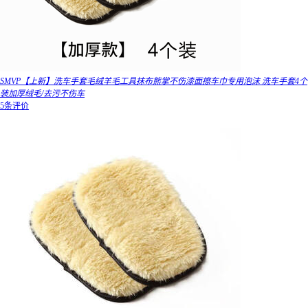
SMVP【上新】洗车手套毛绒羊毛工具抹布熊掌不伤漆面擦车巾专用泡沫 洗车手套4个
装加厚绒毛/去污不伤车
5条评价